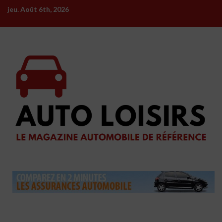
Skip
jeu. Août 6th, 2026
to
content