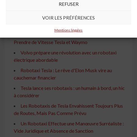
REFUSER
À lire aussi
Le Robotaxi de Tesla : Pas Classé Comme Voiture
VOIR LES PRÉFÉRENCES
Autonome
Mentions légales
Volkswagen Dévoile Son Premier Robotaxi et Veut
Prendre de Vitesse Tesla et Waymo
Volvo prépare une révolution avec un robotaxi
électrique abordable
Robotaxi Tesla : Le rêve d'Elon Musk vire au
cauchemar financier
Tesla lance ses robotaxis : un humain à bord, un hic
à considérer
Les Robotaxis de Tesla Envahissent Toujours Plus
de Routes, Mais Pas Comme Prévu
Un Robotaxi Effectue une Manœuvre Surréaliste :
Vide Juridique et Absence de Sanction