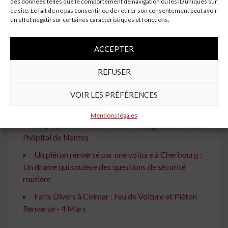
des données telles que le comportement de navigation ou les ID uniques sur
Renversé par une voiture : un piéton transporté à
ce site. Le fait de ne pas consentir ou de retirer son consentement peut avoir
l'hôpital du Mans
un effet négatif sur certaines caractéristiques et fonctions.
Grave Accident à Perpignan : Un Piéton Fauché par
une Voiture
ACCEPTER
Accident Tragique à Fleury-les-Aubrais : Un Piéton
REFUSER
Gravement Blessé
VOIR LES PRÉFÉRENCES
Accident de Trottinette : Un Jeune Homme de 22
Ans Percuté par une Voiture
Mentions légales
Un piéton renversé en Vendée : Urgence absolue à
l'hôpital de Nantes
Un piéton renversé par une voiture à Cherbourg :
Un drame qui soulève des questions de sécurité
routière
Faits Divers à Colmar : Feu de Voiture et Piéton
Renversé - 4 Mars