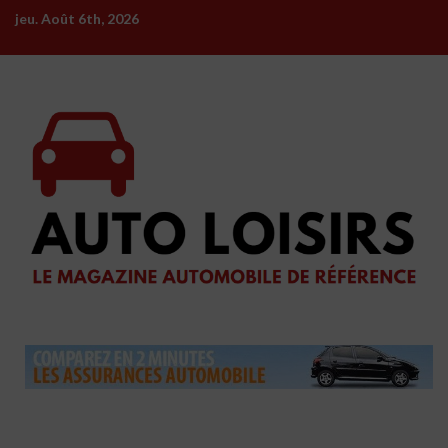
Skip
jeu. Août 6th, 2026
to
content