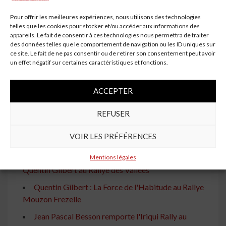
rallye automobile.
Pour offrir les meilleures expériences, nous utilisons des technologies
À lire aussi
telles que les cookies pour stocker et/ou accéder aux informations des
appareils. Le fait de consentir à ces technologies nous permettra de traiter
Automobile Neuville en Tête du Rallye Monte Carlo
des données telles que le comportement de navigation ou les ID uniques sur
: Grégoire Munster Septième
ce site. Le fait de ne pas consentir ou de retirer son consentement peut avoir
un effet négatif sur certaines caractéristiques et fonctions.
Thierry Neuville Limite la Casse au Chili : Garder la
Voiture sur la Route
ACCEPTER
Yohan Bardin : De Champion des Montagnes à
Pilote VIP au Rallye de l'Anguison
REFUSER
Yoann Corberand : 2e du Général du Trophée Clio
VOIR LES PRÉFÉRENCES
au Championnat de France des Rallyes
Automobile : Un succès sur toute la ligne pour
Mentions légales
Quentin Gilbert au Rallye des Vallées
Quentin Gilbert : La Force de l'Habitude au Rallye
Mouzon Frezelle
Jean Pascal Besson remporte l'Iriqui Rally au