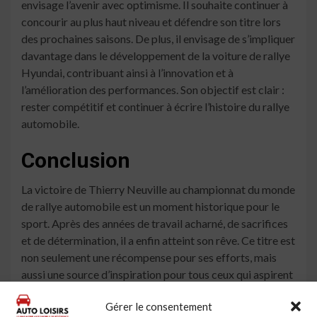
envisage l’avenir avec optimisme. Il souhaite continuer à
concourir au plus haut niveau et défendre son titre lors
des prochaines saisons. De plus, il envisage de s’impliquer
davantage dans le développement de la voiture de rallye
Hyundai, contribuant ainsi à l’innovation et à
l’amélioration des performances. Son objectif est clair :
rester compétitif et continuer à écrire l’histoire du rallye
automobile.
Conclusion
La victoire de Thierry Neuville au championnat du monde
de rallye automobile est un moment historique pour le
sport. Après des années de travail acharné, de sacrifices
et de détermination, il a enfin atteint son rêve. Ce titre est
non seulement une récompense pour ses efforts, mais
aussi une source d’inspiration pour tous ceux qui aspirent
à réaliser leurs rêves. Thierry Neuville est désormais un
Gérer le consentement
champion, et son nom restera gravé dans l’histoire du