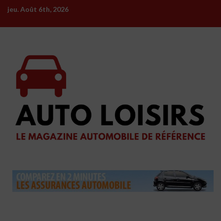
Skip
jeu. Août 6th, 2026
to
content