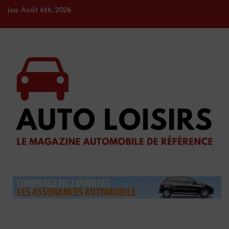
Skip
jeu. Août 6th, 2026
to
content