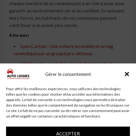
chaque membre de la communauté a un rôle à jouer pour
garantir un environnement sûr et accueillant. En unissant
leurs forces, les habitants de ces communes peuvent
contribuer à un avenir plus serein.
À lire aussi
Lyon Corbas : Une voiture incendiée et un tag
revendiqué par un groupe pro-détenus
Villefranche-sur-Saône : Sport Automobile du
Beaujolais, Une Nouvelle Direction et des Projets
Gérer le consentement
Rhône : Trois blessés lors d'une exposition
automobile à Villefranche-sur-Saône
Pour offrir les meilleures expériences, nous utilisons des technologies
telles que les cookies pour stocker et/ou accéder aux informations des
Villefranche-sur-Saône : La Voiture Historique
appareils. Le fait de consentir à ces technologies nous permettra de traiter
des données telles que le comportement de navigation ou les ID uniques sur
Virginie de Retour dans son Berceau Caladois
ce site. Le fait de ne pas consentir ou de retirer son consentement peut avoir
Des voitures incendiées et un immeuble évacué en
un effet négatif sur certaines caractéristiques et fonctions.
pleine nuit à Plessé
ACCEPTER
Creches-sur-Saône : Une voiture en feu sur la