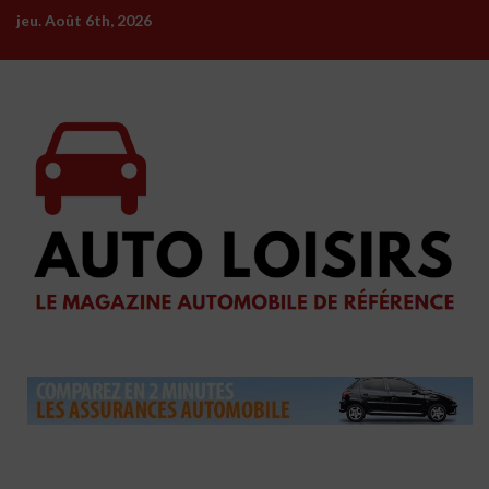
Skip
jeu. Août 6th, 2026
to
content