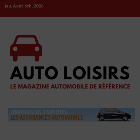
Skip
jeu. Août 6th, 2026
to
content