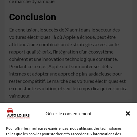
ce marché dynamique.
Conclusion
En conclusion, le succès de Xiaomi dans le secteur des
voitures électriques, là où Apple a échoué, peut être
attribué à une combinaison de stratégies axées sur le
rapport qualité-prix, l’intégration d’un écosystème
cohérent et une innovation technologique constante.
Pendant ce temps, Apple doit surmonter ses défis
internes et adopter une approche plus audacieuse pour
rester compétitif. Le marché des voitures électriques est
en constante évolution, et seul le temps dira qui en sortira
vainqueur.
À lire aussi
Gérer le consentement
Xiaomi Gagne Déjà de l'Argent avec ses Voitures
Électriques
Pour offrir les meilleures expériences, nous utilisons des technologies
telles que les cookies pour stocker et/ou accéder aux informations des
Xiaomi : La Révolution Électrique qui a Mis une