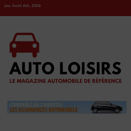
Skip
jeu. Août 6th, 2026
to
content