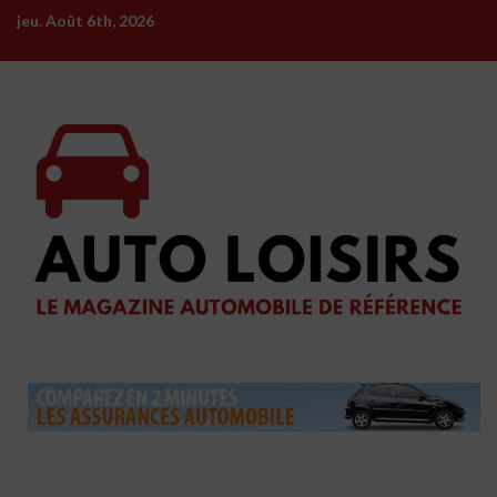
Skip
jeu. Août 6th, 2026
to
content