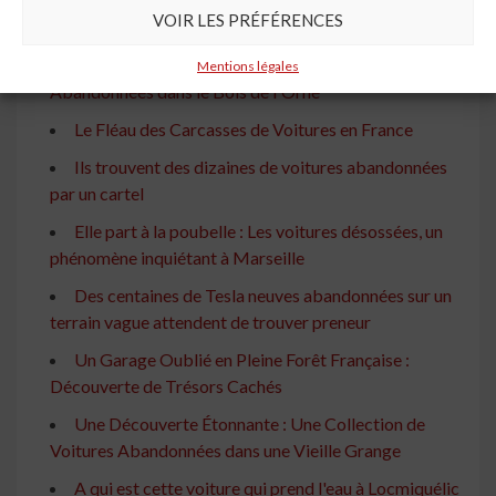
Un Cimetière Automobile à l'Aéroport : Plus de 71
VOIR LES PRÉFÉRENCES
Voitures Abandonnées aux Enchères
À la Découverte de 46 Épaves de Voitures
Mentions légales
Abandonnées dans le Bois de l'Orne
Le Fléau des Carcasses de Voitures en France
Ils trouvent des dizaines de voitures abandonnées
par un cartel
Elle part à la poubelle : Les voitures désossées, un
phénomène inquiétant à Marseille
Des centaines de Tesla neuves abandonnées sur un
terrain vague attendent de trouver preneur
Un Garage Oublié en Pleine Forêt Française :
Découverte de Trésors Cachés
Une Découverte Étonnante : Une Collection de
Voitures Abandonnées dans une Vieille Grange
A qui est cette voiture qui prend l'eau à Locmiquélic