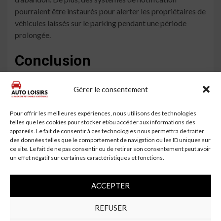
pourraient être instaurés pour alerter les propriétaires de
véhicules laissés sur le parking pendant une période
prolongée.
Conclusion
Le phénomène des voitures abandonnées sur les parkings
Gérer le consentement
d’aéroport soulève des questions complexes sur le
comportement des voyageurs, les défis économiques et
Pour offrir les meilleures expériences, nous utilisons des technologies
les impacts environnementaux. En comprenant les
telles que les cookies pour stocker et/ou accéder aux informations des
raisons derrière ce mystère, il est possible de mettre en
appareils. Le fait de consentir à ces technologies nous permettra de traiter
place des solutions efficaces pour réduire ce phénomène
des données telles que le comportement de navigation ou les ID uniques sur
ce site. Le fait de ne pas consentir ou de retirer son consentement peut avoir
et ses conséquences. La collaboration entre les
un effet négatif sur certaines caractéristiques et fonctions.
aéroports, les autorités locales et les voyageurs est
essentielle pour trouver des réponses durables à cette
ACCEPTER
problématique croissante.
À lire aussi
REFUSER