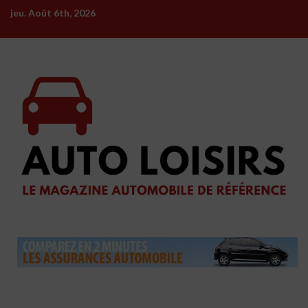
Skip
jeu. Août 6th, 2026
to
content