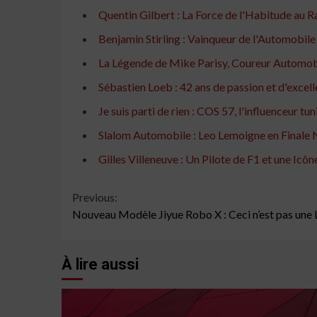
Quentin Gilbert : La Force de l'Habitude au 
Benjamin Stirling : Vainqueur de l'Automobil
La Légende de Mike Parisy, Coureur Automob
Sébastien Loeb : 42 ans de passion et d'exce
Je suis parti de rien : COS 57, l'influenceur 
Slalom Automobile : Leo Lemoigne en Finale 
Gilles Villeneuve : Un Pilote de F1 et une Ic
Continue
Previous:
Nouveau Modèle Jiyue Robo X : Ceci n’est pas une 
Reading
À lire aussi