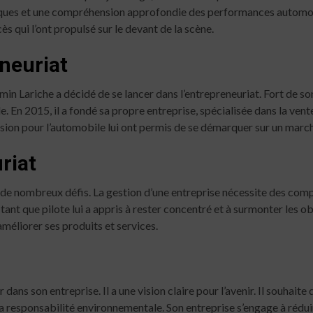
ues et une compréhension approfondie des performances automobi
 qui l’ont propulsé sur le devant de la scène.
eneuriat
in Lariche a décidé de se lancer dans l’entrepreneuriat. Fort de son
. En 2015, il a fondé sa propre entreprise, spécialisée dans la ven
ssion pour l’automobile lui ont permis de se démarquer sur un marc
riat
de nombreux défis. La gestion d’une entreprise nécessite des compét
ant que pilote lui a appris à rester concentré et à surmonter les ob
méliorer ses produits et services.
dans son entreprise. Il a une vision claire pour l’avenir. Il souhait
t la responsabilité environnementale. Son entreprise s’engage à réd