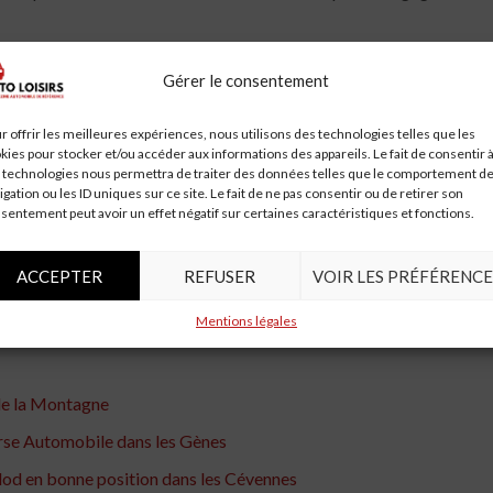
té
Gérer le consentement
ement impliqué dans des initiatives communautaires. Il soutient d
r offrir les meilleures expériences, nous utilisons des technologies telles que les
on objectif est de transmettre sa passion et ses connaissances aux g
kies pour stocker et/ou accéder aux informations des appareils. Le fait de consentir 
 technologies nous permettra de traiter des données telles que le comportement d
igation ou les ID uniques sur ce site. Le fait de ne pas consentir ou de retirer son
sentement peut avoir un effet négatif sur certaines caractéristiques et fonctions.
able source d’inspiration. De champion de l’automobile à entrepreneu
ACCEPTER
REFUSER
VOIR LES PRÉFÉRENCE
utomobile et sa communauté font de lui un modèle à suivre. Alors qu
Mentions légales
e différence.
de la Montagne
urse Automobile dans les Gènes
od en bonne position dans les Cévennes