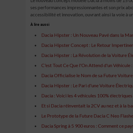
Le nouveau concept modèle Dacia à moins de 15 000 
ses performances impressionnantes et son prix aborda
accessibilité et innovation, ouvrant ainsi la voie à u
À lire aussi
Dacia Hipster : Un Nouveau Pavé dans la Ma
Dacia Hipster Concept : Le Retour Impertinent
Dacia Hipster : La Révolution de la Voiture Éle
C'est Tout Ce Que l'On Attend d'un Véhicule :
Dacia Officialise le Nom de sa Future Voitur
Dacia Hipster : Le Pari d'une Voiture Électri
Dacia : Voici les 4 véhicules 100% électriques
Et si Dacia réinventait la 2CV au nez et à la b
Le Prototype de la Future Dacia C Neo Flashe
Dacia Spring à 5 900 euros : Comment ce pays 