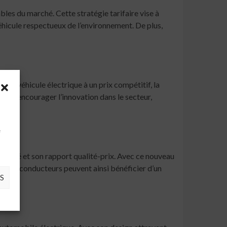
les du marché. Cette stratégie tarifaire vise à
éhicule respectueux de l’environnement. De plus,
 un véhicule électrique à un prix compétitif, la
ce et encourager l’innovation dans le secteur,
à
e
iabilité et son rapport qualité-prix. Avec ce nouveau
 Les conducteurs peuvent ainsi bénéficier d’un
S