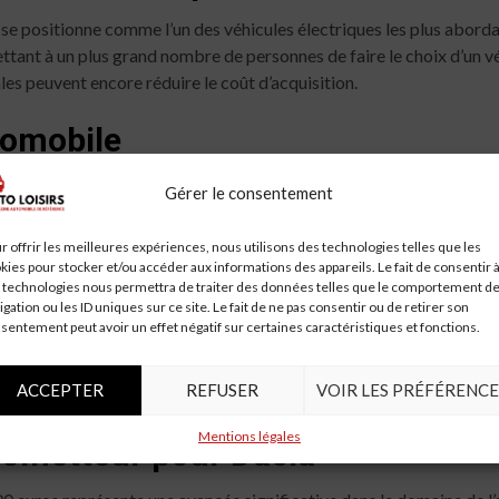
e positionne comme l’un des véhicules électriques les plus abordab
ettant à un plus grand nombre de personnes de faire le choix d’un v
les peuvent encore réduire le coût d’acquisition.
tomobile
rrait bien redéfinir les standards du marché automobile. En offrant
Gérer le consentement
 stratégie tarifaire. Cela pourrait également stimuler la concurren
r offrir les meilleures expériences, nous utilisons des technologies telles que les
kies pour stocker et/ou accéder aux informations des appareils. Le fait de consentir 
 Dacia
 technologies nous permettra de traiter des données telles que le comportement d
igation ou les ID uniques sur ce site. Le fait de ne pas consentir ou de retirer son
sentement peut avoir un effet négatif sur certaines caractéristiques et fonctions.
a su allier tradition et modernité. La marque est reconnue pour sa f
rque accessible tout en s’engageant dans une démarche écologique.
ACCEPTER
REFUSER
VOIR LES PRÉFÉRENCE
ant l’environnement.
Mentions légales
rometteur pour Dacia