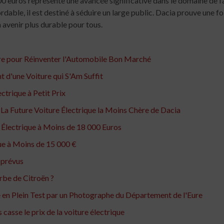
euros représente une avancée significative dans le domaine de l’
ble, il est destiné à séduire un large public. Dacia prouve une fois
n avenir plus durable pour tous.
re pour Réinventer l'Automobile Bon Marché
 d'une Voiture qui S'Am Suffit
ctrique à Petit Prix
 La Future Voiture Électrique la Moins Chère de Dacia
e Électrique à Moins de 18 000 Euros
que à Moins de 15 000 €
 prévus
arbe de Citroën ?
 en Plein Test par un Photographe du Département de l'Eure
casse le prix de la voiture électrique