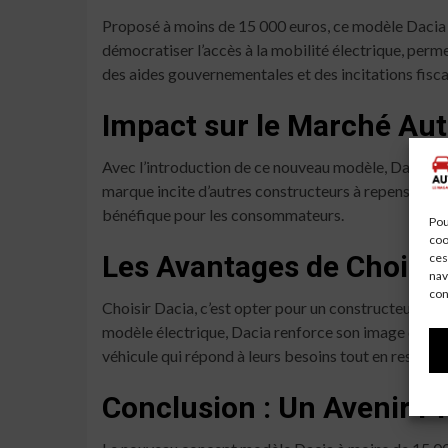
Proposé à moins de 15 000 euros, ce modèle Dacia s
démocratiser l’accès à la mobilité électrique, perm
des aides gouvernementales et des incitations fisca
Impact sur le Marché Au
Avec l’introduction de ce nouveau modèle, Dacia pou
marque incite d’autres constructeurs à repenser leur
bénéfique pour les consommateurs.
Pou
coo
Les Avantages de Choisir
ces
nav
con
Choisir Dacia, c’est opter pour un constructeur qui 
modèle électrique, Dacia renforce son image de ma
véhicule qui répond à leurs besoins tout en respect
Conclusion : Un Avenir P