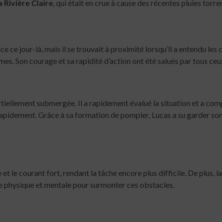
a Rivière Claire
, qui était en crue à cause des récentes pluies torren
vice ce jour-là, mais il se trouvait à proximité lorsqu’il a entendu le
mes. Son courage et sa rapidité d’action ont été salués par tous ceux
partiellement submergée. Il a rapidement évalué la situation et a co
t rapidement. Grâce à sa formation de pompier, Lucas a su garder son
 et le courant fort, rendant la tâche encore plus difficile. De plus, la
ce physique et mentale pour surmonter ces obstacles.