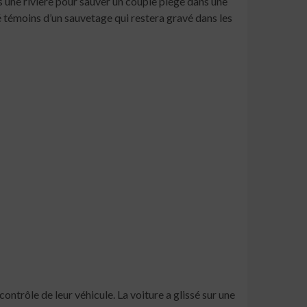
 une rivière pour sauver un couple piégé dans une
té témoins d’un sauvetage qui restera gravé dans les
ntrôle de leur véhicule. La voiture a glissé sur une