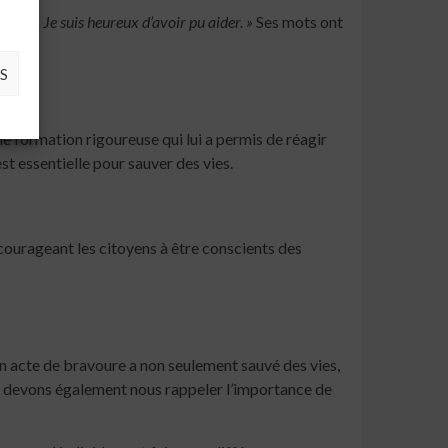
ue chose. Je suis heureux d’avoir pu aider. »
Ses mots ont
S
e formation rigoureuse qui lui a permis de réagir
t essentielle pour sauver des vies.
ncourageant les citoyens à être conscients des
on acte de bravoure a non seulement sauvé des vies,
s devons également nous rappeler l’importance de