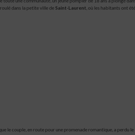
 de toute une communauté, un jeune pompier de 18 ans a plongé dans
ulé dans la petite ville de
Saint-Laurent
, où les habitants ont é
que le couple, en route pour une promenade romantique, a perdu le co