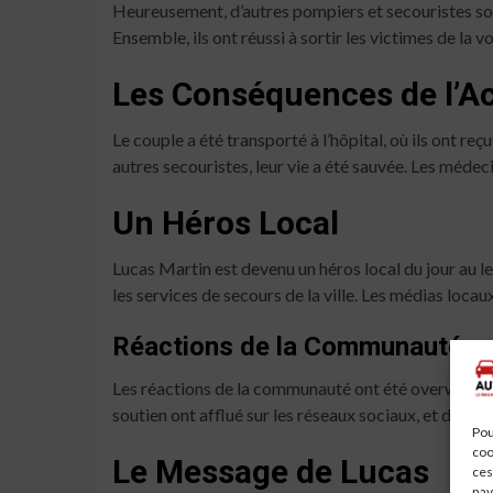
Heureusement, d’autres pompiers et secouristes sont
Ensemble, ils ont réussi à sortir les victimes de la 
Les Conséquences de l’A
Le couple a été transporté à l’hôpital, où ils ont r
autres secouristes, leur vie a été sauvée. Les médec
Un Héros Local
Lucas Martin est devenu un héros local du jour au 
les services de secours de la ville. Les médias locau
Réactions de la Communauté
Les réactions de la communauté ont été overwhelmin
soutien ont afflué sur les réseaux sociaux, et des 
Pou
coo
Le Message de Lucas
ces
nav