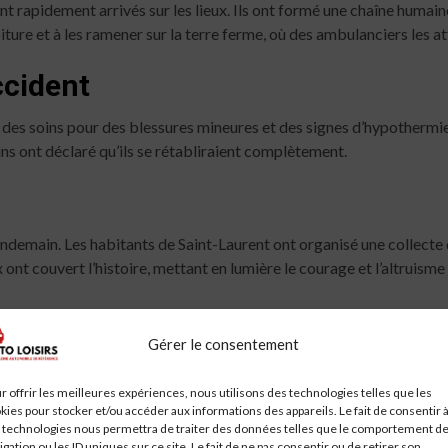
 rapidement arrivés sur les lieux. Ils ont formé une chaîne humaine
voiture et à les ramener sur la terre ferme, où des ambulanciers les a
ccident
eçu des soins pour des blessures mineures et des signes d’hypothermie
ins ont déclaré qu’ils se rétabliraient complètement.
lendemain. Les habitants de Saint-Laurent ont organisé une collect
x ont couvert l’histoire, mettant en lumière le courage et l’altruis
Gérer le consentement
gly positives. Beaucoup ont exprimé leur admiration pour Lucas, le
cérémonies ont été organisées pour célébrer son acte de bravoure.
r offrir les meilleures expériences, nous utilisons des technologies telles que les
kies pour stocker et/ou accéder aux informations des appareils. Le fait de consentir 
 technologies nous permettra de traiter des données telles que le comportement d
igation ou les ID uniques sur ce site. Le fait de ne pas consentir ou de retirer son