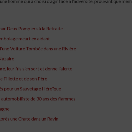
jeune homme qui a choisi d’agir face à l’adversité, prouvant que mêm
par Deux Pompiers à la Retraite
ambolage meurt en aidant
'une Voiture Tombée dans une Rivière
Nazaire
, leur fils s'en sort et donne l'alerte
 Fillette et de son Père
és pour un Sauvetage Héroïque
n automobiliste de 30 ans des flammes
tagne
près une Chute dans un Ravin