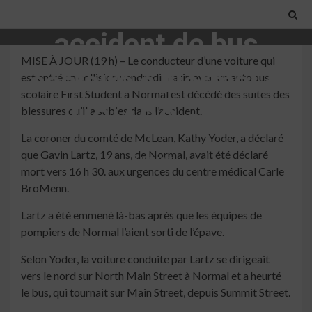
décède après un
accident de bus
MISE À JOUR (19 h) – Le conducteur d’une voiture qui
scolaire à Normal –
est entré en collision vendredi matin avec un autobus
scolaire First Student à Normal est décédé des suites des
HOIABC.com
blessures qu’il a subies dans l’accident.
La coroner du comté de McLean, Kathy Yoder, a déclaré
que Gavin Lartz, 19 ans, de Normal, avait été déclaré
3 min read
mort vers 16 h 30. aux urgences du centre médical Carle
BroMenn.
Lartz a été emmené là-bas après que les équipes de
pompiers de Normal l’aient sorti de l’épave.
Selon Yoder, la voiture conduite par Lartz se dirigeait
vers le nord sur North Main Street à Normal et a heurté
le bus, qui tournait sur Main Street, depuis Summit Street.