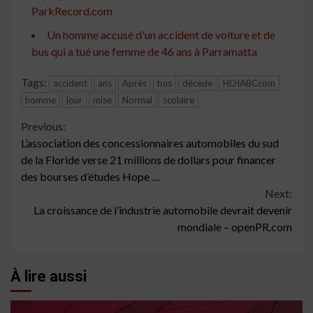
ParkRecord.com
Un homme accusé d'un accident de voiture et de
bus qui a tué une femme de 46 ans à Parramatta
Tags:
accident
ans
Après
bus
décède
HOIABCcom
homme
jour
mise
Normal
scolaire
Continue
Previous:
L’association des concessionnaires automobiles du sud
Reading
de la Floride verse 21 millions de dollars pour financer
des bourses d’études Hope …
Next:
La croissance de l’industrie automobile devrait devenir
mondiale – openPR.com
À lire aussi