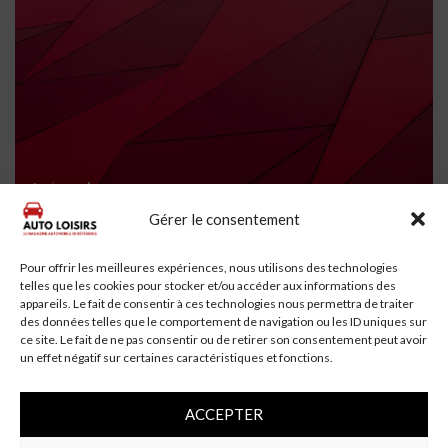
4 min read
Gérer le consentement
Un automobiliste de 69 ans se tue en voiture à
Saint-Aubin-Montenoy
Pour offrir les meilleures expériences, nous utilisons des technologies
telles que les cookies pour stocker et/ou accéder aux informations des
appareils. Le fait de consentir à ces technologies nous permettra de traiter
des données telles que le comportement de navigation ou les ID uniques sur
ce site. Le fait de ne pas consentir ou de retirer son consentement peut avoir
un effet négatif sur certaines caractéristiques et fonctions.
ACCEPTER