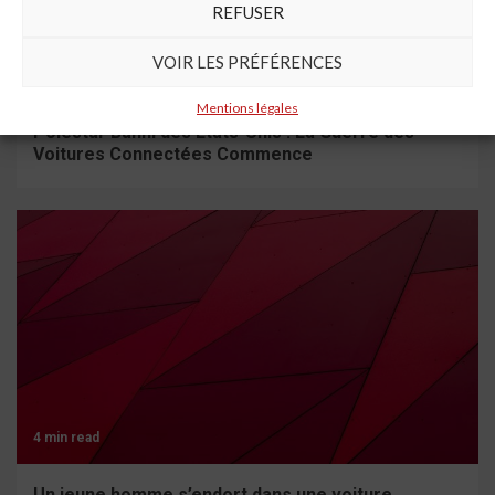
REFUSER
VOIR LES PRÉFÉRENCES
5 min read
Mentions légales
Polestar Banni des États-Unis : La Guerre des
Voitures Connectées Commence
4 min read
Un jeune homme s’endort dans une voiture