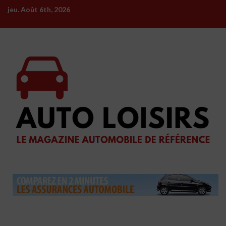
Skip
jeu. Août 6th, 2026
to
content