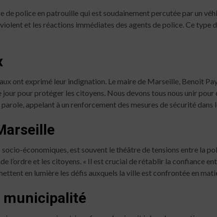
e de police en patrouille qui est soudainement percutée par un véhi
violent et les réactions immédiates des agents de police. Ce type d’
x
ocaux ont exprimé leur indignation. Le maire de Marseille, Benoît Pay
e jour pour protéger les citoyens. Nous devons tous nous unir pour
a parole, appelant à un renforcement des mesures de sécurité dans l
Marseille
s socio-économiques, est souvent le théâtre de tensions entre la poli
e l’ordre et les citoyens. « Il est crucial de rétablir la confiance e
ettent en lumière les défis auxquels la ville est confrontée en mati
 municipalité