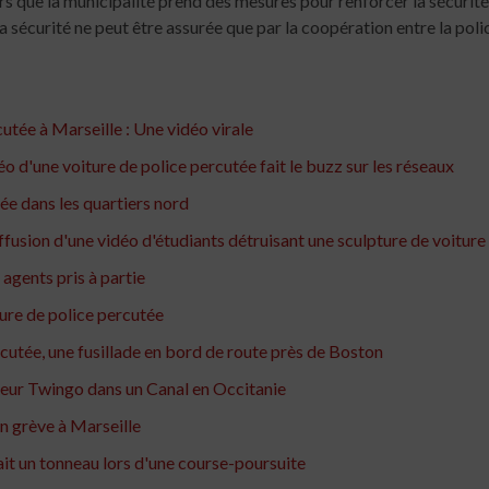
ors que la municipalité prend des mesures pour renforcer la sécurité,
sécurité ne peut être assurée que par la coopération entre la police 
rcutée à Marseille : Une vidéo virale
déo d'une voiture de police percutée fait le buzz sur les réseaux
tée dans les quartiers nord
fusion d'une vidéo d'étudiants détruisant une sculpture de voiture
 agents pris à partie
ture de police percutée
utée, une fusillade en bord de route près de Boston
leur Twingo dans un Canal en Occitanie
en grève à Marseille
ait un tonneau lors d'une course-poursuite