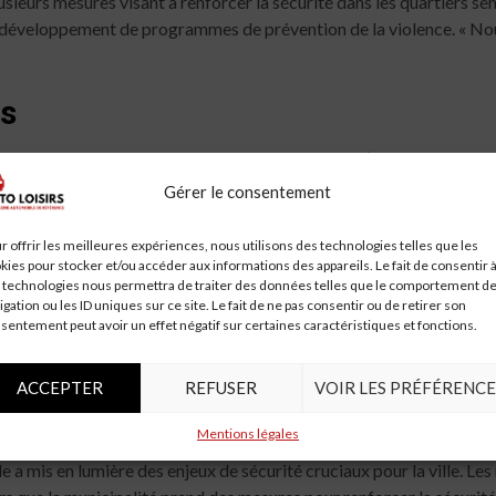
usieurs mesures visant à renforcer la sécurité dans les quartiers se
 le développement de programmes de prévention de la violence. « N
ns
s. Certains expriment leur soutien aux forces de l’ordre, tandis que 
l est important de ne pas généraliser. La plupart des policiers font 
Gérer le consentement
n habitant du quartier.
r offrir les meilleures expériences, nous utilisons des technologies telles que les
a couverture de l’incident
kies pour stocker et/ou accéder aux informations des appareils. Le fait de consentir 
 technologies nous permettra de traiter des données telles que le comportement d
igation ou les ID uniques sur ce site. Le fait de ne pas consentir ou de retirer son
 de tels incidents. La manière dont les événements sont rapportés p
sentement peut avoir un effet négatif sur certaines caractéristiques et fonctions.
esponsabilité en présentant les faits de manière équilibrée, sans sen
es événements pour éviter de stigmatiser une communauté entière.
ACCEPTER
REFUSER
VOIR LES PRÉFÉRENCE
lleure sécurité à Marseille
Mentions légales
e a mis en lumière des enjeux de sécurité cruciaux pour la ville. Le