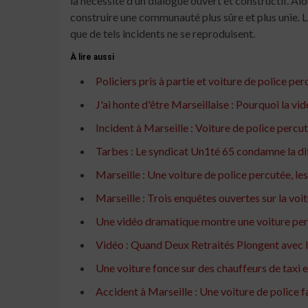
la nécessité d’un dialogue ouvert et constructif. Al
construire une communauté plus sûre et plus unie. La 
que de tels incidents ne se reproduisent.
À lire aussi
Policiers pris à partie et voiture de police pe
J'ai honte d'être Marseillaise : Pourquoi la vi
Incident à Marseille : Voiture de police percu
Tarbes : Le syndicat Un1té 65 condamne la dif
Marseille : Une voiture de police percutée, les
Marseille : Trois enquêtes ouvertes sur la voi
Une vidéo dramatique montre une voiture perc
Vidéo : Quand Deux Retraités Plongent avec 
Une voiture fonce sur des chauffeurs de taxi 
Accident à Marseille : Une voiture de police f