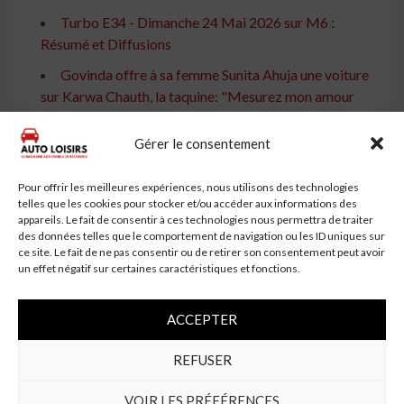
Turbo E34 - Dimanche 24 Mai 2026 sur M6 :
Résumé et Diffusions
Govinda offre à sa femme Sunita Ahuja une voiture
sur Karwa Chauth, la taquine: "Mesurez mon amour
aujourd'hui …
Gérer le consentement
Turbo E35 - Dimanche 31 Mai 2026 sur M6 :
Résumé et Diffusions
Pour offrir les meilleures expériences, nous utilisons des technologies
Cyril Hanouna : Le Canular Tourne Mal, La Voiture
telles que les cookies pour stocker et/ou accéder aux informations des
appareils. Le fait de consentir à ces technologies nous permettra de traiter
de Sa Chroniqueuse Vandalisée en Plein Direct
des données telles que le comportement de navigation ou les ID uniques sur
Défi Automobile sur RMC Découverte : Le
ce site. Le fait de ne pas consentir ou de retirer son consentement peut avoir
un effet négatif sur certaines caractéristiques et fonctions.
Carrossier de Loire-Atlantique a 5 Jours pour Retaper
Résumé de l'épisode 1708 d'Un si grand soleil - 18
ACCEPTER
juillet 2025
Onde de choc dans le sport automobile : Kyle Busch
REFUSER
n'est plus
VOIR LES PRÉFÉRENCES