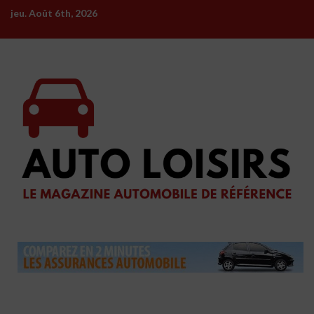
Skip
jeu. Août 6th, 2026
to
content