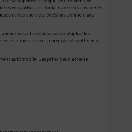
ur les développements complexes du marché, en
s des entreprises, etc. Sur la base de ces ensembles
fficacement prendre des décisions commerciales
atique mettant en évidence de multiples flux
rrence que divers acteurs enregistrent à différents
ement automobile. Les principaux acteurs
antillon [email protected]