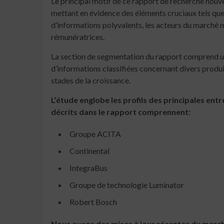
Le principal motif de ce rapport de recherche nou
mettant en évidence des éléments cruciaux tels que 
d’informations polyvalents, les acteurs du marché
rémunératrices.
La section de segmentation du rapport comprend u
d’informations classifiées concernant divers produit
stades de la croissance.
L’étude englobe les profils des principales en
décrits dans le rapport comprennent:
Groupe ACITA
Continental
IntegraBus
Groupe de technologie Luminator
Robert Bosch
Nous avons des mises à jour récentes du march