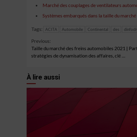
Marché des couplages de ventilateurs automobi
Systèmes embarqués dans la taille du marché au
Tags:
ACITA
Automobile
Continental
des
dinfod
Continue
Previous:
Taille du marché des freins automobiles 2021 | Part
Reading
stratégies de dynamisation des affaires, clé …
À lire aussi