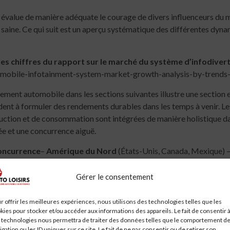
i évalue de manière adéquate le courage de divers influenceurs du 
saine. Ce qui suit est un aperçu systématique des différentes dyna
 les chiffres du rapport sur le marché du système d’infodive
omobile-infotainment-system-market-growth-analysis-by-tren
ement automobile dans les sections suivantes illustre une section 
ent à formuler des rendements durables dans les temps à venir. Les
ion et de consommation sont intégrées de manière holistique dan
e et une concurrence aiguë.
concurrence
–
Amérique du Nord
(États-Unis, Canada, Mexique) 
Asie-Pacifique
(Chine, Japon, Corée du Sud, ASEAN, Inde, reste de
G, reste du Moyen-Orient)
Gérer le consentement
cifiques? Demandez à notre industrie [email protected]
https
r offrir les meilleures expériences, nous utilisons des technologies telles que les
kies pour stocker et/ou accéder aux informations des appareils. Le fait de consentir 
 technologies nous permettra de traiter des données telles que le comportement d
 d’infodivertissement automobile dans cette section identifie les
igation ou les ID uniques sur ce site. Le fait de ne pas consentir ou de retirer son