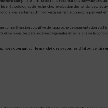
vellement composé est d’élucider des informations polyvalentes s
les méthodologies de recherche, l’évaluation des tendances, les avi
 mondial des systèmes d’infodivertissement automobile peuvent e
ne compréhension cognitive de l’approche de segmentation systém
s et services, les perspectives régionales et les jalons de la concu
treprises opérant sur le marché des systèmes d’infodivertiss
é des systèmes d’infodivertissement automobile dans un éch