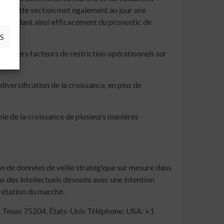
t de cette section met également au jour une
s, décidant ainsi efficacement du pronostic de
S
 divers facteurs de restriction opérationnels sur
iversification de la croissance, en plus de
e de la croissance de plusieurs manières
on de données de veille stratégique sur mesure dans
s des intellectuels dévoués avec une intention
rétation du marché.
 Texas 75204, États-Unis Téléphone: USA: +1