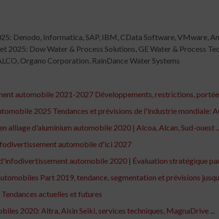
2025: Denodo, Informatica, SAP, IBM, CData Software, VMware, A
 2025: Dow Water & Process Solutions, GE Water & Process Techn
NALCO, Organo Corporation, RainDance Water Systems
ent automobile 2021-2027 Développements, restrictions, portée .
tomobile 2025 Tendances et prévisions de l'industrie mondiale: A
 alliage d'aluminium automobile 2020 | Alcoa, Alcan, Sud-ouest ..
infodivertissement automobile d'ici 2027
'infodivertissement automobile 2020 | Évaluation stratégique par 
utomobiles Part 2019, tendance, segmentation et prévisions jusq
Tendances actuelles et futures
les 2020: Altra, Aisin Seiki, services techniques, MagnaDrive ...