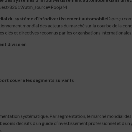
quest/82619?utm_source=PoojaM
ndial du système d’infodivertissement automobile
L’aperçu com
tionnement mondial des acteurs du marché sur la courbe de la conc
s clés et directives reconnus par les organisations internationales
ent divisé en
rapport couvre les segments suivants
egmentation systématique. Par segmentation, le marché mondial de
es besoins décisifs d’un guide d’investissement professionnel et d’
.