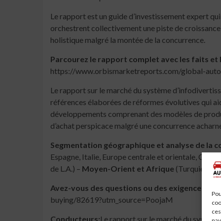
Le rapport est un guide d’investissement expert qu
orchestrent collectivement une piste de croissance 
holistique malgré la montée de la concurrence.
Parcourez le rapport complet avec les faits et
https://www.orbismarketreports.com/global-aut
Le rapport sur le marché du système d’infodivertiss
références élaborées de réformes évolutives qui aid
développements comprenant des modèles de product
d’achat perspicace malgré une concurrence acharné
Segmentation géographique et analyse de la 
Espagne, Italie, Europe centrale et orientale, CEI) –
de L.A.) –
Moyen-Orient et Afrique
(Turquie, CC
Avez-vous des questions ou des exigences spé
Pou
buying/82619?utm_source=PoojaM
coo
ces
Conducteurs:
Le rapport sur le marché du système
nav