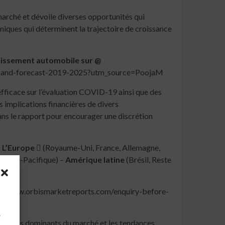
marché et dévoile diverses opportunités qui
miques qui déterminent la trajectoire de croissance
rtissement automobile sur @
ds-and-forecast-2019-2025?utm_source=PoojaM
efficace sur l’évaluation COVID-19 ainsi que des
 implications financières de divers
s le rapport pour encourager une discrétion
–
L’Europe 
(Royaume-Uni, France, Allemagne,
 l’Asie-Pacifique) –
Amérique latine
(Brésil, Reste
://www.orbismarketreports.com/enquiry-before-
à
e
 moteurs dominants du marché et les tendances