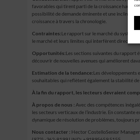
con
favorables qui tirent parti de la croissance haut d
possibilité de demande éminente et une inclination 
croissance à travers la chronologie.
Contraintes:
Le rapport sur le marché du système 
le marché et leurs limites qui interfèrent directeme
Opportunités:
Les sections suivantes du rapport é
découvrir de nouvelles avenues qui améliorent dava
Estimation de la tendance:
Les développements et
souhaitables qui reflètent également la stabilité de 
À la fin du rapport, les lecteurs devraient com
À propos de nous :
Avec des compétences inégalées
les secteurs verticaux de l’industrie. En constante
dynamique de résolution de problèmes, toujours prê
Nous contacter :
Hector CostelloSenior Manager 
(972) -362-8199 | IND: +91895659 5155