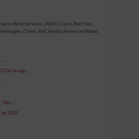
mazon Web Services, (AWS), Cisco, Red Hat,
ologies, Ovivo, Pall, Veolia, American Water,
..
CITA Group ...
.
Top ...
u'en 2025