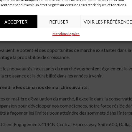
sentement peut avoir un effet négatif sur certaines caractéristiques et fonctions.
e gamme, propre à la trajectoire de croissance habituelle. Le rappor
des clients à l’égard de la consommation de produits et de service
ACCEPTER
REFUSER
VOIR LES PRÉFÉRENCE
d’infodivertissement automobile identifie également soigneusement
Mentions légales
nt avec la poussée de croissance habituelle.
valuent le potentiel des opportunités de marché existantes dans la d
ntage la probabilité de croissance.
 les nouveautés incessants du marché augmentent également la voi
la croissance et la durabilité dans les années à venir.
prendre les scénarios de marché suivants:
 en matière d’évaluation du marché, il excelle dans la conservati
 expansion pour développer nos compétences, notre force réside dan
ts à façonner les limites pour atteindre des sommets dans l’interp
Client Engagements4144N Central Expressway, Suite 600, Dallas,