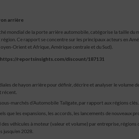
yon arrière
ché mondial de la porte arrière automobile, catégorise la taille du
t région. Ce rapport se concentre sur les principaux acteurs en Amé
Moyen-Orient et Afrique, Amérique centrale et du Sud).
: https://reportsinsights.com/discount/187131
ales de hayon arrière pour définir, décrire et analyser le volume de
 récent.
s sous-marchés d’Automobile Tailgate, par rapport aux régions clés.
ls que les expansions, les accords, les lancements de nouveaux prod
 des véhicules à moteur (valeur et volume) par entreprise, régions cl
ns jusqu’en 2028.