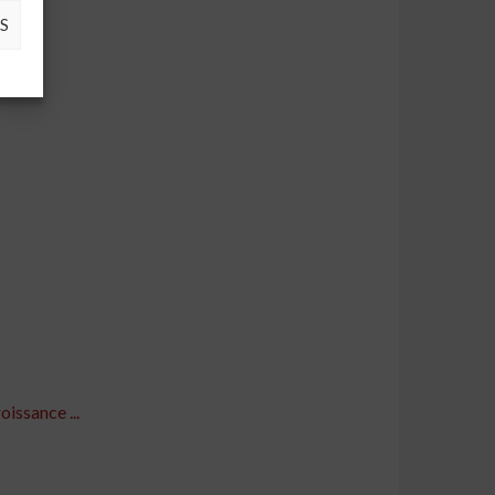
S
issance ...