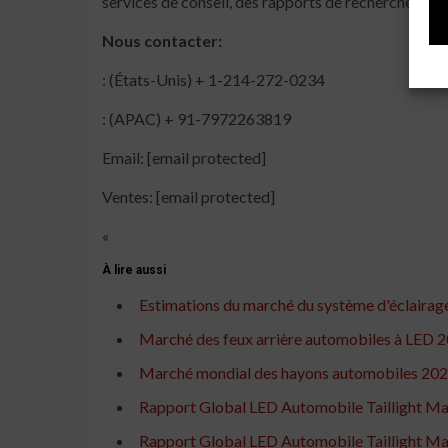
services de conseil, des rapports de recherche syn
Nous contacter:
: (États-Unis) + 1-214-272-0234
: (APAC) + 91-7972263819
Email: [email protected]
Ventes: [email protected]
«
À lire aussi
Estimations du marché du système d'éclairag
Marché des feux arrière automobiles à LED 20
Marché mondial des hayons automobiles 2021 D
Rapport Global LED Automobile Taillight Mark
Rapport Global LED Automobile Taillight Mark