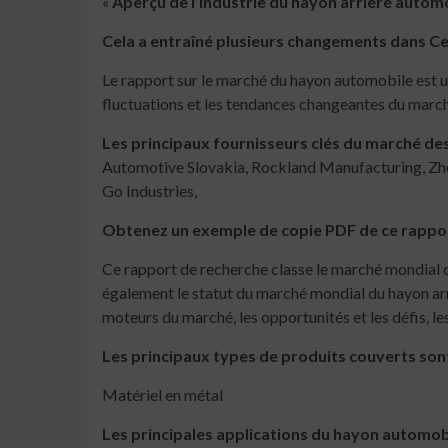
«
Aperçu de l’industrie du hayon arrière autom
Cela a entraîné plusieurs changements dans C
Le rapport sur le marché du hayon automobile est u
fluctuations et les tendances changeantes du march
Les principaux fournisseurs clés du marché des
Automotive Slovakia, Rockland Manufacturing, 
Go Industries,
Obtenez un exemple de copie PDF de ce rappor
Ce rapport de recherche classe le marché mondial du
également le statut du marché mondial du hayon arri
moteurs du marché, les opportunités et les défis, le
Les principaux types de produits couverts son
Matériel en métal
Les principales applications du hayon automob