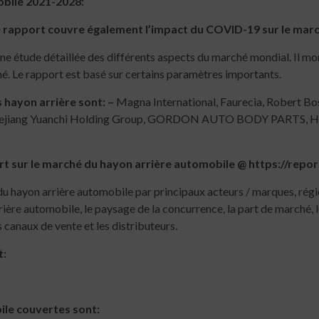
obile 2021-2028:
e rapport couvre également l’impact du COVID-19 sur le mar
ne étude détaillée des différents aspects du marché mondial. Il mo
é. Le rapport est basé sur certains paramètres importants.
 hayon arrière sont: –
Magna International, Faurecia, Robert
Zhejiang Yuanchi Holding Group, GORDON AUTO BODY PARTS, Hu
t sur le marché du hayon arrière automobile
@ https://repo
 hayon arrière automobile par principaux acteurs / marques, région,
ère automobile, le paysage de la concurrence, la part de marché, le
s canaux de vente et les distributeurs.
t:
ile couvertes sont: