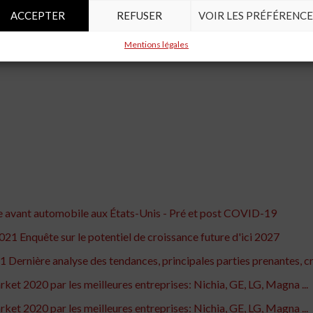
diqués et des rapports de recherche personnalisés.
ACCEPTER
REFUSER
VOIR LES PRÉFÉRENCE
Mentions légales
e avant automobile aux États-Unis - Pré et post COVID-19
21 Enquête sur le potentiel de croissance future d'ici 2027
ernière analyse des tendances, principales parties prenantes, cro
et 2020 par les meilleures entreprises: Nichia, GE, LG, Magna ...
et 2020 par les meilleures entreprises: Nichia, GE, LG, Magna ...