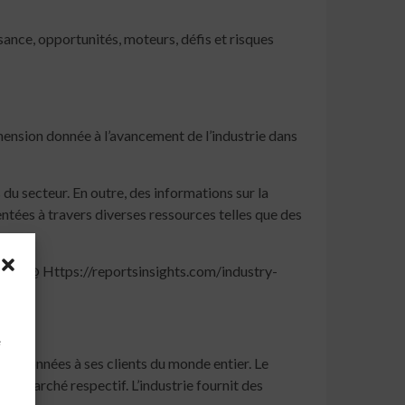
sance, opportunités, moteurs, défis et risques
hension donnée à l’avancement de l’industrie dans
 du secteur. En outre, des informations sur la
entées à travers diverses ressources telles que des
 etc.
@ Https://reportsinsights.com/industry-
à
e
 les données à ses clients du monde entier. Le
de marché respectif. L’industrie fournit des