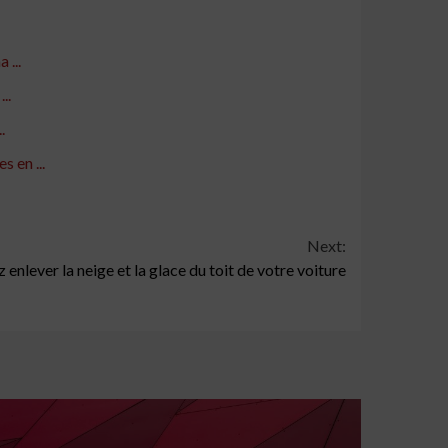
 ...
..
.
 en ...
Next:
 enlever la neige et la glace du toit de votre voiture