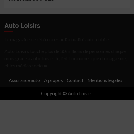
Auto Loisirs
Le magazine de référence sur l’actualité automobile.
Auto Loisirs touche plus de 30 millions de personnes chaque
mois grâce à auto-loisirs.fr, l’édition numérique du magazine,
et les médias sociaux.
Assurance auto
À propos
Contact
Mentions légales
Copyright © Auto Loisirs.