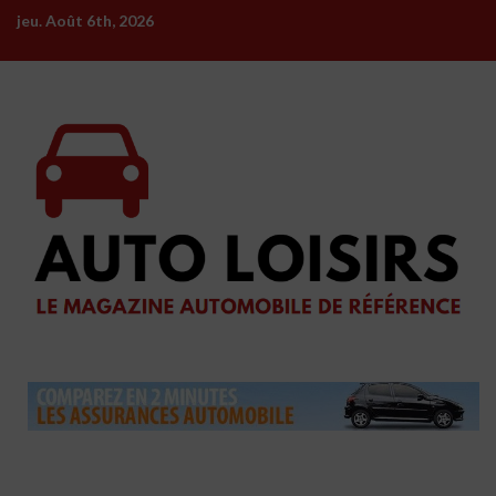
Skip
jeu. Août 6th, 2026
to
content