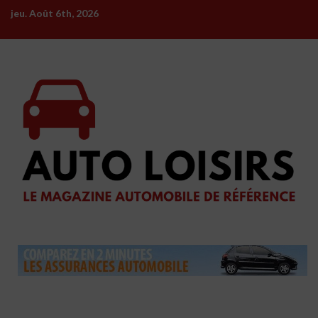
Skip
jeu. Août 6th, 2026
to
content