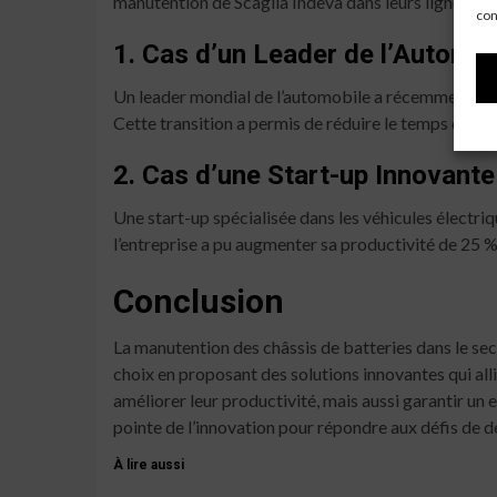
manutention de Scaglia Indeva dans leurs lignes de
con
1. Cas d’un Leader de l’Automob
Un leader mondial de l’automobile a récemment mod
Cette transition a permis de réduire le temps de man
2. Cas d’une Start-up Innovante
Une start-up spécialisée dans les véhicules électriq
l’entreprise a pu augmenter sa productivité de 25 %
Conclusion
La manutention des châssis de batteries dans le sec
choix en proposant des solutions innovantes qui all
améliorer leur productivité, mais aussi garantir un 
pointe de l’innovation pour répondre aux défis de 
À lire aussi