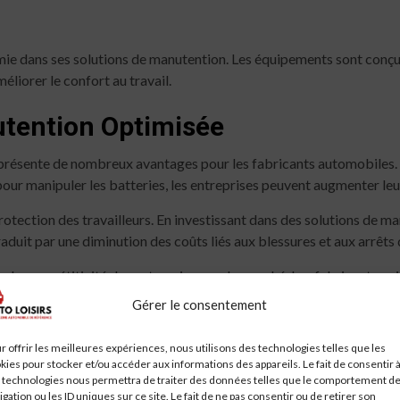
ie dans ses solutions de manutention. Les équipements sont conçus 
éliorer le confort au travail.
utention Optimisée
présente de nombreux avantages pour les fabricants automobiles. To
pour manipuler les batteries, les entreprises peuvent augmenter le
rotection des travailleurs. En investissant dans des solutions de 
raduit par une diminution des coûts liés aux blessures et aux arrêts d
rce la compétitivité des entreprises sur le marché. Les fabricants q
de véhicules électriques.
Gérer le consentement
ndeva en Action
r offrir les meilleures expériences, nous utilisons des technologies telles que les
kies pour stocker et/ou accéder aux informations des appareils. Le fait de consentir 
deva, examinons quelques études de cas. Plusieurs grands fabricant
 technologies nous permettra de traiter des données telles que le comportement d
igation ou les ID uniques sur ce site. Le fait de ne pas consentir ou de retirer son