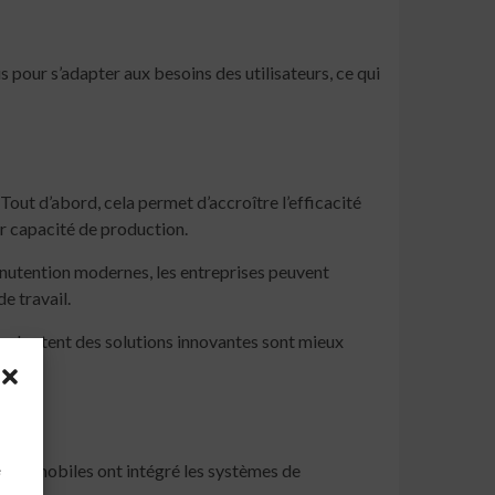
pour s’adapter aux besoins des utilisateurs, ce qui
ut d’abord, cela permet d’accroître l’efficacité
ur capacité de production.
manutention modernes, les entreprises peuvent
e travail.
ui adoptent des solutions innovantes sont mieux
à
s automobiles ont intégré les systèmes de
e