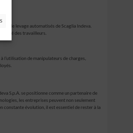
S
èmes de levage automatisés de Scaglia Indeva.
curité des travailleurs.
à l’utilisation de manipulateurs de charges,
loyés.
ndeva S.p.A. se positionne comme un partenaire de
chnologies, les entreprises peuvent non seulement
constante évolution, il est essentiel de rester à la