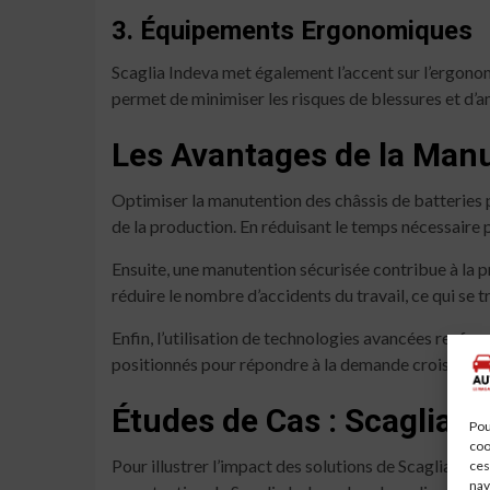
3. Équipements Ergonomiques
Scaglia Indeva met également l’accent sur l’ergonom
permet de minimiser les risques de blessures et d’am
Les Avantages de la Man
Optimiser la manutention des châssis de batteries 
de la production. En réduisant le temps nécessaire 
Ensuite, une manutention sécurisée contribue à la p
réduire le nombre d’accidents du travail, ce qui se t
Enfin, l’utilisation de technologies avancées renfo
positionnés pour répondre à la demande croissante 
Études de Cas : Scaglia I
Pou
coo
Pour illustrer l’impact des solutions de Scaglia In
ces
nav