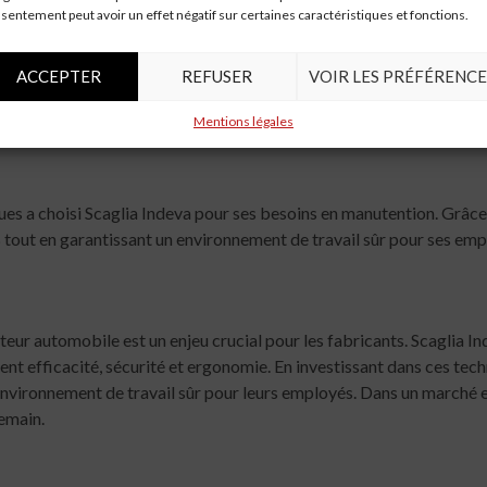
 production, avec des résultats impressionnants.
sentement peut avoir un effet négatif sur certaines caractéristiques et fonctions.
ile
ACCEPTER
REFUSER
VOIR LES PRÉFÉRENCE
ernisé sa chaîne de production de batteries en intégrant les syst
ipulation des châssis de batteries de 30 %, tout en améliorant la sé
Mentions légales
ues a choisi Scaglia Indeva pour ses besoins en manutention. Grâce 
 tout en garantissant un environnement de travail sûr pour ses emp
teur automobile est un enjeu crucial pour les fabricants. Scaglia I
ient efficacité, sécurité et ergonomie. En investissant dans ces te
environnement de travail sûr pour leurs employés. Dans un marché en 
demain.