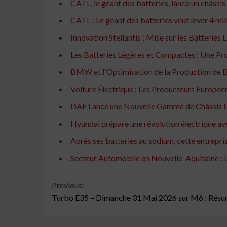
CATL, le géant des batteries, lance un châssis
CATL : Le géant des batteries veut lever 4 mil
Innovation Stellantis : Mise sur les Batteries
Les Batteries Légères et Compactes : Une Pro
BMW et l'Optimisation de la Production de B
Voiture Électrique : Les Producteurs Europée
DAF Lance une Nouvelle Gamme de Châssis D
Hyundai prépare une révolution électrique av
Après ses batteries au sodium, cette entrepris
Secteur Automobile en Nouvelle-Aquitaine : U
Continue
Previous:
Turbo E35 – Dimanche 31 Mai 2026 sur M6 : Résum
Reading