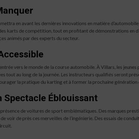
Manquer
mettra en avant les dernières innovations en matière d’automobile e
des karts de compétition, tout en profitant de démonstrations en di
ces animés par des experts du secteur.
 Accessible
ntrée vers le monde de la course automobile. À Villars, les jeunes p
es tout au long de la journée. Les instructeurs qualifiés seront prése
ourager la pratique du karting et à former la prochaine génération 
n Spectacle Éblouissant
 présence de voitures de sport emblématiques. Des marques prestig
e de voir de près ces merveilles de l’ingénierie. Des essais de con
ircuit.