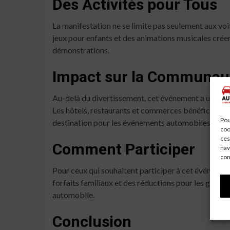
Des Activités pour Tous
La manifestation ne se limite pas seulement aux voi
jeux pour enfants et des animations musicales créer
démonstrations.
Impact sur la Communau
Au-delà du divertissement, cet événement a un impact 
Les hôtels, restaurants et commerces bénéficieront d
Pou
destination pour les événements automobiles, renfor
coo
ces
Comment Participer
nav
con
Pour ceux qui souhaitent participer à cet événement, 
forfaits familiaux et des réductions pour les grou
automobile.
Conclusion