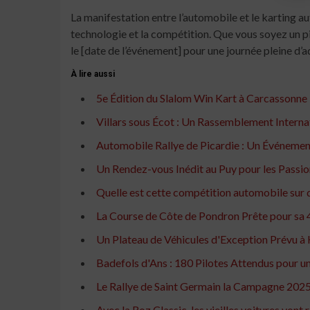
La manifestation entre l’automobile et le karting au
technologie et la compétition. Que vous soyez un
le [date de l’événement] pour une journée pleine d’
À lire aussi
5e Édition du Slalom Win Kart à Carcassonne
Villars sous Écot : Un Rassemblement Internat
Automobile Rallye de Picardie : Un Événemen
Un Rendez-vous Inédit au Puy pour les Passio
Quelle est cette compétition automobile sur d
La Course de Côte de Pondron Prête pour sa 
Un Plateau de Véhicules d'Exception Prévu à
Badefols d'Ans : 180 Pilotes Attendus pour 
Le Rallye de Saint Germain la Campagne 2025 
Avec la Roz Classic, les vieilles voitures von