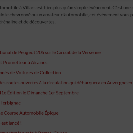
tomobile à Villars est bien plus qu’un simple événement. C’est une c
 pilote chevronné ou un amateur d’automobile, cet événement vo
adrénaline et de découvertes.
ional de Peugeot 205 sur le Circuit de la Versenne
t Prometteur à Airaines
nnés de Voitures de Collection
es routes ouvertes à la circulation qui débarquera en Auvergne en 
41e Édition le Dimanche 1er Septembre
 Herbignac
une Course Automobile Épique
est lancé !
t remonter la pente à Perros-Guirec