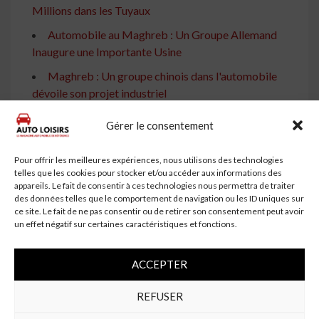
Millions dans les Tuyaux
Automobile au Maghreb : Un Groupe Allemand
Inaugure une Importante Usine
Maghreb : Un groupe chinois dans l'automobile
dévoile son projet industriel
Automobile au Maghreb : Une importante unité de
Gérer le consentement
production en étude
Automobile au Maghreb : Un Groupe Chinois Fait
Pour offrir les meilleures expériences, nous utilisons des technologies
telles que les cookies pour stocker et/ou accéder aux informations des
une Grande Annonce
appareils. Le fait de consentir à ces technologies nous permettra de traiter
des données telles que le comportement de navigation ou les ID uniques sur
Automobile au Maghreb : Un Grand Groupe Fait
ce site. Le fait de ne pas consentir ou de retirer son consentement peut avoir
une Annonce Majeure
un effet négatif sur certaines caractéristiques et fonctions.
Hyundai Investit 400 Millions de Dollars pour sa
Première Usine en Algérie
ACCEPTER
Industrie Automobile : Une Usine de Voitures
REFUSER
Électriques Bientôt Implantée dans Cette Wilaya