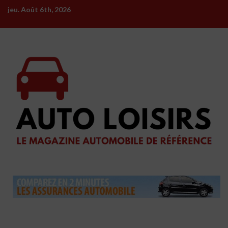
Skip
jeu. Août 6th, 2026
to
content