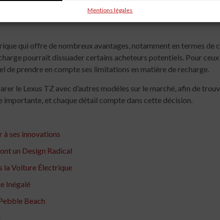
Mentions légales
ctrique qui offre de nombreux avantages, notamment en termes de c
arge pourrait dissuader certains acheteurs potentiels. Pour ceux q
tiel de prendre en compte ses limitations en matière de recharge.
rer le Lexus TZ avec d’autres modèles sur le marché, afin de trouve
ape importante, et chaque détail compte dans cette décision.
r à ses innovations
ront un Design Radical
 la Voiture Électrique
e Inégalé
 Pebble Beach
a