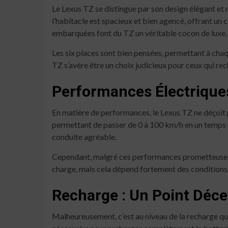
Le Lexus TZ se distingue par son design élégant et m
l’habitacle est spacieux et bien agencé, offrant un c
embarquées font du TZ un véritable cocon de luxe.
Les six places sont bien pensées, permettant à chaq
TZ s’avère être un choix judicieux pour ceux qui rech
Performances Électrique
En matière de performances, le Lexus TZ ne déçoit pa
permettant de passer de 0 à 100 km/h en un temps re
conduite agréable.
Cependant, malgré ces performances prometteuses, l
charge, mais cela dépend fortement des conditions 
Recharge : Un Point Déc
Malheureusement, c’est au niveau de la recharge que