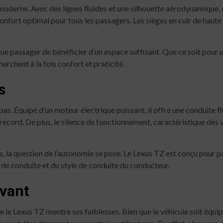
oderne. Avec des lignes fluides et une silhouette aérodynamique, ce 
onfort optimal pour tous les passagers. Les sièges en cuir de haute q
ue passager de bénéficier d’un espace suffisant. Que ce soit pour un
erchent à la fois confort et praticité.
s
s. Équipé d’un moteur électrique puissant, il offre une conduite fl
cord. De plus, le silence de fonctionnement, caractéristique des v
a question de l’autonomie se pose. Le Lexus TZ est conçu pour pa
de conduite et du style de conduite du conducteur.
evant
 le Lexus TZ montre ses faiblesses. Bien que le véhicule soit équi