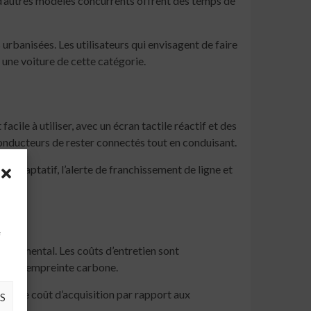
 d’autres modèles concurrents offrent des temps de
urbanisées. Les utilisateurs qui envisagent de faire
 une voiture de cette catégorie.
ile à utiliser, avec un écran tactile réactif et des
onducteurs de rester connectés tout en conduisant.
se adaptatif, l’alerte de franchissement de ligne et
à
e
ronnemental. Les coûts d’entretien sont
duire l’empreinte carbone.
peser le coût d’acquisition par rapport aux
S