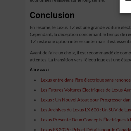
Conclusion
En résumé, le Lexus TZ est une grande voiture éle
Cependant, la déception concernant le temps de rech
TZ reste une option intéressante, mais il est essen
Avant de faire un choix, il est recommandé de compa
attentes. La transition vers l’électrique est une ét
À lire aussi
Lexus entre dans l'ère électrique sans renonce
Les Futures Voitures Électriques de Lexus Au
Lexus : Un Nouvel Atout pour Progresser dans
Les Archives du Lexus LX 600 : Un SUV de Lux
Lexus Présente Deux Concepts Électriques à
Lexus ES 2025 : Prix et Détails pour le Canad