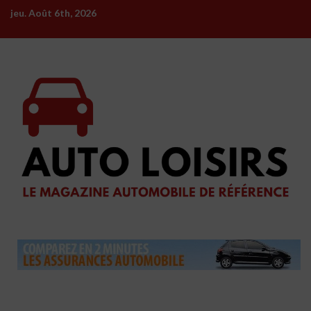
Skip
jeu. Août 6th, 2026
to
content