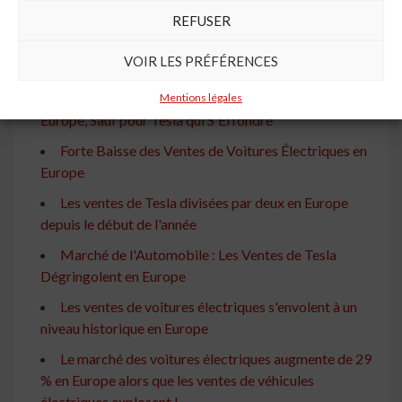
À lire aussi
REFUSER
La Part des Voitures Électriques Progresse en
VOIR LES PRÉFÉRENCES
Europe, Mais Tesla Plonge
Voitures Électriques : Les Ventes Explosent en
Mentions légales
Europe, Sauf pour Tesla qui S'Effondre
Forte Baisse des Ventes de Voitures Électriques en
Europe
Les ventes de Tesla divisées par deux en Europe
depuis le début de l'année
Marché de l'Automobile : Les Ventes de Tesla
Dégringolent en Europe
Les ventes de voitures électriques s'envolent à un
niveau historique en Europe
Le marché des voitures électriques augmente de 29
% en Europe alors que les ventes de véhicules
électriques explosent !