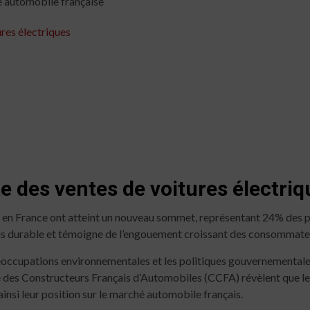
e automobile française
res électriques
e des ventes de voitures électriq
es en France ont atteint un nouveau sommet, représentant 24% des 
plus durable et témoigne de l’engouement croissant des consommateu
réoccupations environnementales et les politiques gouvernementales
té des Constructeurs Français d’Automobiles (CCFA) révèlent que l
insi leur position sur le marché automobile français.