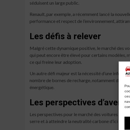
séduisent un large public.
Renault, par exemple, a récemment lancé la nouvelle
performance et respect de l’environnement, attiran
Les défis à relever
Malgré cette dynamique positive, le marché des voitu
qui peut encore être élevé pour certains modèles, mê
ce qui freine leur adoption.
Un autre défi majeur est la nécessité d’une infrastr
nombre de bornes de recharge, notamment dans les zo
Pou
énergétique.
coo
ces
Les perspectives d’avenir
nav
con
Les perspectives pour le marché des voitures élect
serre et à atteindre la neutralité carbone d’ici 205