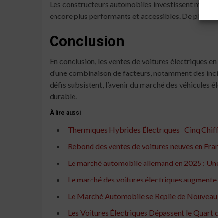
Les constructeurs automobiles investissent massive
encore plus performants et accessibles. De plus, l’
Conclusion
En conclusion, les ventes de voitures électriques e
d’une combinaison de facteurs, notamment des incit
défis subsistent, l’avenir du marché des véhicules 
durable.
À lire aussi
Thermiques Hybrides Électriques : Cinq Chi
Rebond des ventes de voitures neuves en Franc
Le marché automobile allemand en 2025 : Une 
Le marché des voitures électriques augmente d
Le Marché Automobile se Replie de Nouveau
Les Voitures Électriques Dépassent le Quart 