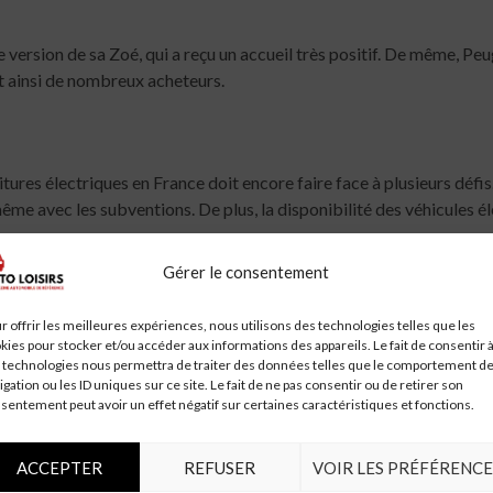
 version de sa Zoé, qui a reçu un accueil très positif. De même, Peu
t ainsi de nombreux acheteurs.
res électriques en France doit encore faire face à plusieurs défis. 
me avec les subventions. De plus, la disponibilité des véhicules él
Gérer le consentement
ucture de recharge encore plus développée. Bien que des progrès aien
nes rurales et les petites villes, pour garantir que tous les condu
r offrir les meilleures expériences, nous utilisons des technologies telles que les
kies pour stocker et/ou accéder aux informations des appareils. Le fait de consentir 
 technologies nous permettra de traiter des données telles que le comportement d
igation ou les ID uniques sur ce site. Le fait de ne pas consentir ou de retirer son
sentement peut avoir un effet négatif sur certaines caractéristiques et fonctions.
riques en France sont prometteuses. Avec l’engagement du gouverne
0, il est probable que les ventes de véhicules électriques continuent
ACCEPTER
REFUSER
VOIR LES PRÉFÉRENCE