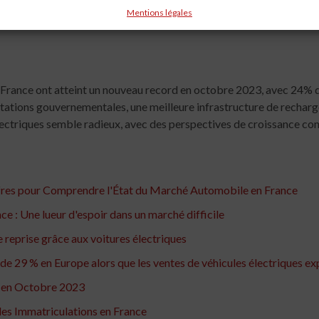
ment dans la recherche et le développement de nouvelles technolog
Mentions légales
essor des modèles d’occasion électriques pourrait également contri
n France ont atteint un nouveau record en octobre 2023, avec 24% d
ations gouvernementales, une meilleure infrastructure de recharge
électriques semble radieux, avec des perspectives de croissance cont
ffres pour Comprendre l'État du Marché Automobile en France
e : Une lueur d'espoir dans un marché difficile
reprise grâce aux voitures électriques
e 29 % en Europe alors que les ventes de véhicules électriques ex
 en Octobre 2023
des Immatriculations en France