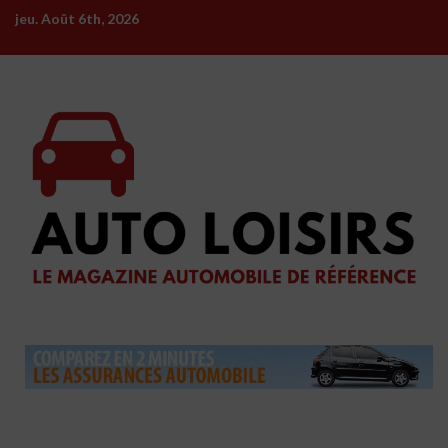
Skip
jeu. Août 6th, 2026
to
content