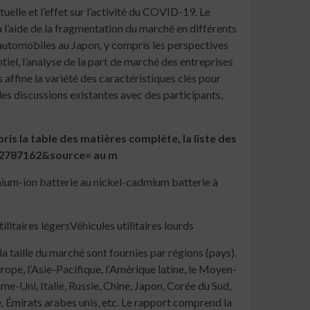
lle et l’effet sur l’activité du COVID-19. Le
l’aide de la fragmentation du marché en différents
automobiles au Japon, y compris les perspectives
iel, l’analyse de la part de marché des entreprises
affine la variété des caractéristiques clés pour
 des discussions existantes avec des participants,
s la table des matières complète, la liste des
d=2787162&source= au m
hium-ion batterie au nickel-cadmium batterie à
itaires légersVéhicules utilitaires lourds
 taille du marché sont fournies par régions (pays).
ope, l’Asie-Pacifique, l’Amérique latine, le Moyen-
me-Uni, Italie, Russie, Chine, Japon, Corée du Sud,
e, Émirats arabes unis, etc. Le rapport comprend la