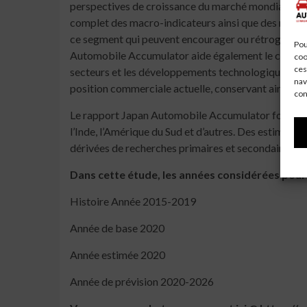
perspectives de croissance du marché mondial des a
complet des macro-indicateurs ainsi que des micro
ce segment qui peuvent encourager ou rétrograder 
Pou
Automobile Accumulator aide également le consommat
coo
ces
secteurs et les développements technologiques de p
nav
position commerciale actuelle, conservant ainsi d
con
Le rapport Japan Automobile Accumulator fournit de
l’Inde, l’Amérique du Sud et d’autres. Des estimati
dérivées de recherches primaires et secondaires. C
Dans cette étude, les années considérées pour 
Histoire Année 2015-2019
Année de base 2020
Année estimée 2020
Année de prévision 2020-2026