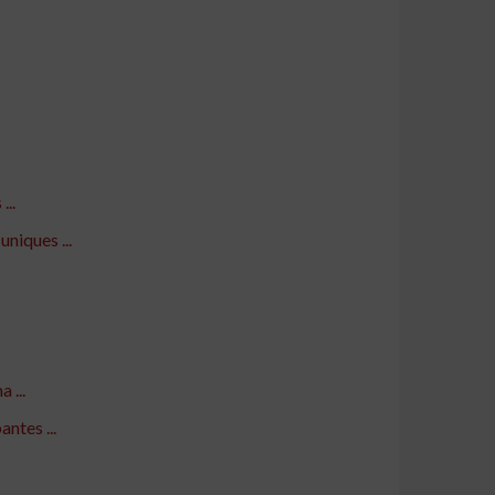
...
niques ...
 ...
ntes ...