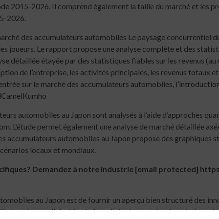
iode 2015-2026. Il comprend également la taille du marché et les pr
15-2026.
 marché des accumulateurs automobiles Le paysage concurrentiel 
les joueurs. Le rapport propose une analyse complète et des statist
 détaillée étayée par des statistiques fiables sur les revenus (au 
tion de l’entreprise, les activités principales, les revenus totaux et
d’entrée sur le marché des accumulateurs automobiles, l’introducti
ilCamelKumho
teurs automobiles au Japon sont analysés à l’aide d’approches quan
oom. L’étude permet également une analyse de marché détaillée ax
es accumulateurs automobiles au Japon propose des graphiques stat
scénarios locaux et mondiaux.
cifiques? Demandez à notre industrie [email protected] h
tomobiles au Japon est de fournir un aperçu bien structuré des in
’industrie mondiale. L’étude fournit également des descriptions de l