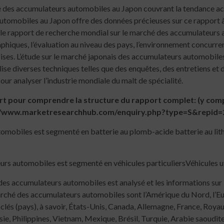
des accumulateurs automobiles au Japon couvrant la tendance actue
tomobiles au Japon offre des données précieuses sur ce rapport à 
 le rapport de recherche mondial sur le marché des accumulateurs 
hiques, l’évaluation au niveau des pays, l’environnement concurrent
rises. L’étude sur le marché japonais des accumulateurs automobiles 
ilise diverses techniques telles que des enquêtes, des entretiens et
 pour analyser l’industrie mondiale du malt de spécialité.
 pour comprendre la structure du rapport complet: (y compri
tps://www.marketresearchhub.com/enquiry.php?type=S&repi
omobiles est segmenté en batterie au plomb-acide batterie au lit
s automobiles est segmenté en véhicules particuliersVéhicules util
es accumulateurs automobiles est analysé et les informations sur la
arché des accumulateurs automobiles sont l’Amérique du Nord, l’Eur
 clés (pays), à savoir, États-Unis, Canada, Allemagne, France, Royau
sie, Philippines, Vietnam, Mexique, Brésil, Turquie, Arabie saoudit