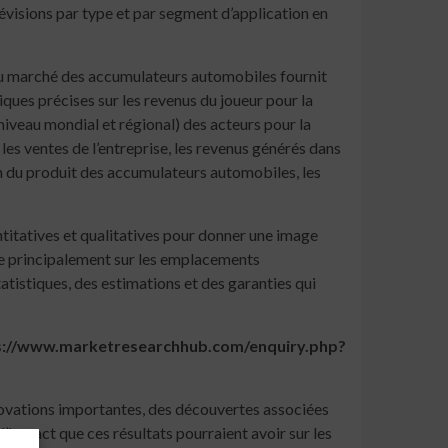
évisions par type et par segment d’application en
du marché des accumulateurs automobiles fournit
iques précises sur les revenus du joueur pour la
niveau mondial et régional) des acteurs pour la
 les ventes de l’entreprise, les revenus générés dans
on du produit des accumulateurs automobiles, les
titatives et qualitatives pour donner une image
ée principalement sur les emplacements
istiques, des estimations et des garanties qui
ttps://www.marketresearchhub.com/enquiry.php?
novations importantes, des découvertes associées
’impact que ces résultats pourraient avoir sur les