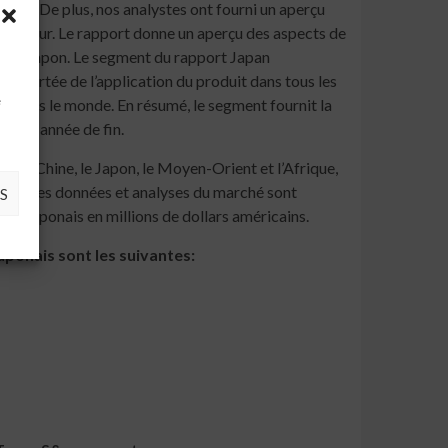
rée. De plus, nos analystes ont fourni un aperçu
secteur. Le rapport donne un aperçu des aspects de
s au Japon. Le segment du rapport Japan
a portée de l’application du produit dans tous les
à
e
t dans le monde. En résumé, le segment fournit la
omme année de fin.
 la Chine, le Japon, le Moyen-Orient et l’Afrique,
 2026. Les données et analyses du marché sont
S
le japonais en millions de dollars américains.
aponais sont les suivantes: