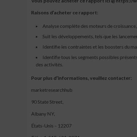
Vous pouvez acheter ce rapport ici @ https
Raisons d’acheter ce rapport:
Analyse complète des moteurs de croissance, 
Suit les développements, tels que les lancemen
Identifie les contraintes et les boosters du 
Identifie tous les segments possibles présent
des activités.
Pour plus d’informations, veuillez contacter:
marketresearchhub
90 State Street,
Albany NY,
États-Unis – 12207