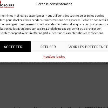
ccumulateurs automobiles au Japon au cours de la période considé
Gérer le consentement
-indicateurs combinés aux développements actuels et attendus du 
l’expansion de l’industrie mondiale des accumulateurs automobile
r offrir les meilleures expériences, nous utilisons des technologies telles que les
eur à comprendre le cycle de vie du produit souhaité, ainsi que l
kies pour stocker et/ou accéder aux informations des appareils. Le fait de consentir 
 technologies nous permettra de traiter des données telles que le comportement d
remier plan qui évalueront le niveau de concurrence pour le produi
igation ou les ID uniques sur ce site. Le fait de ne pas consentir ou de retirer son
ans la période de projection 2020 comme année de début et 2026 c
sentement peut avoir un effet négatif sur certaines caractéristiques et fonctions.
s analyses complètes distinctes pour l’Amérique du Nord, l’Europe,
ons et prévisions annuelles sont fournies pour la période de 2015 à
ACCEPTER
REFUSER
VOIR LES PRÉFÉRENCE
e rapport analyse les marchés mondiaux de l’accumulateur automobi
Mentions légales
estimer la taille du marché des accumulateurs automobiles j