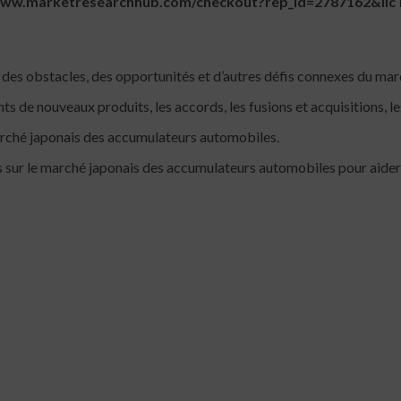
://www.marketresearchhub.com/checkout?rep_id=2787162&l
des obstacles, des opportunités et d’autres défis connexes du ma
ts de nouveaux produits, les accords, les fusions et acquisitions, 
marché japonais des accumulateurs automobiles.
s sur le marché japonais des accumulateurs automobiles pour aider 