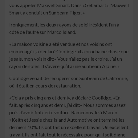
vous appeler Maxwell Smart. Dans «Get Smart», Maxwell
Smart a conduit un Sunbeam Tiger. »
Ironiquement, les deux rayons de soleil résident l’un à
côté de l’autre sur Marco Island.
«La maison voisine a été vendue et nos voisins ont
emménagé», a déclaré Coolidge. «La prochaine chose que
je sais, mon voisin dit:« Vous n’allez pas le croire. J’ai un
rayon de soleil. Il s’avère qu’il a une Sunbeam Alpine. »
Coolidge venait de récupérer son Sunbeam de Californie,
où il était en cours de restauration.
«Cela a pris cinq ans et demi», a déclaré Coolidge. «En
fait, après cinq ans et demi, j’ai dit:« Nous sommes assez
près d’avoir fini cette voiture. Ramenons-le à Marco.
»Keith et Jessie chez Island Automotive ont terminé les
derniers 10%. Ils ont fait un excellent travail. Un excellent
travail. Ils ont fait tout le nécessaire pour qu’il soit digne