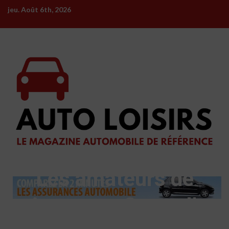
Skip
jeu. Août 6th, 2026
to
content
Les amateurs de
voitures profitent d’un