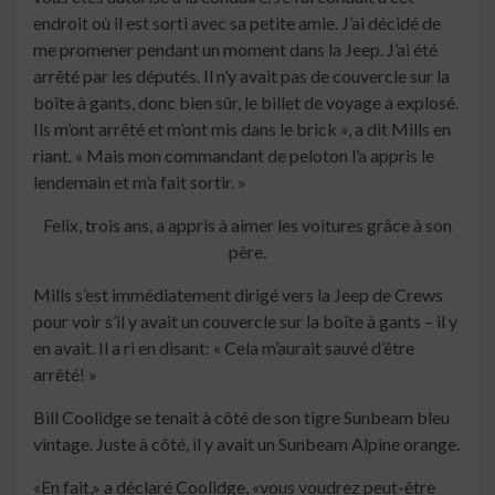
endroit où il est sorti avec sa petite amie. J’ai décidé de
me promener pendant un moment dans la Jeep. J’ai été
arrêté par les députés. Il n’y avait pas de couvercle sur la
boîte à gants, donc bien sûr, le billet de voyage a explosé.
Ils m’ont arrêté et m’ont mis dans le brick », a dit Mills en
riant. « Mais mon commandant de peloton l’a appris le
lendemain et m’a fait sortir. »
Felix, trois ans, a appris à aimer les voitures grâce à son
père.
Mills s’est immédiatement dirigé vers la Jeep de Crews
pour voir s’il y avait un couvercle sur la boîte à gants – il y
en avait. Il a ri en disant: « Cela m’aurait sauvé d’être
arrêté! »
Bill Coolidge se tenait à côté de son tigre Sunbeam bleu
vintage. Juste à côté, il y avait un Sunbeam Alpine orange.
«En fait,» a déclaré Coolidge, «vous voudrez peut-être