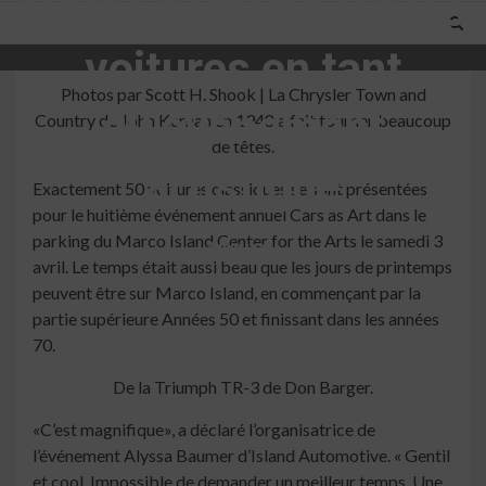
temps parfait pour les
voitures en tant
Photos par Scott H. Shook | La Chrysler Town and
qu’événement
Country de John Kernan en 1948 a fait tourner beaucoup
de têtes.
artistique
Exactement 50 voitures classiques se sont présentées
pour le huitième événement annuel Cars as Art dans le
parking du Marco Island Center for the Arts le samedi 3
4 min read
avril. Le temps était aussi beau que les jours de printemps
peuvent être sur Marco Island, en commençant par la
partie supérieure Années 50 et finissant dans les années
70.
De la Triumph TR-3 de Don Barger.
«C’est magnifique», a déclaré l’organisatrice de
l’événement Alyssa Baumer d’Island Automotive. « Gentil
et cool. Impossible de demander un meilleur temps. Une