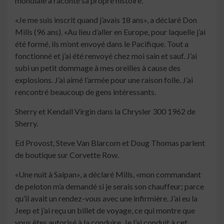
mondiale a raconté sa propre histoire.
«Je me suis inscrit quand j’avais 18 ans», a déclaré Don
Mills (96 ans). «Au lieu d’aller en Europe, pour laquelle j’ai
été formé, ils m’ont envoyé dans le Pacifique. Tout a
fonctionné et j’ai été renvoyé chez moi sain et sauf. J’ai
subi un petit dommage à mes oreilles à cause des
explosions. J’ai aimé l’armée pour une raison folle. J’ai
rencontré beaucoup de gens intéressants.
Sherry et Kendall Virgin dans la Chrysler 300 1962 de
Sherry.
Ed Provost, Steve Van Blarcom et Doug Thomas parlent
de boutique sur Corvette Row.
«Une nuit à Saipan», a déclaré Mills, «mon commandant
de peloton m’a demandé si je serais son chauffeur; parce
qu’il avait un rendez-vous avec une infirmière. J’ai eu la
Jeep et j’ai reçu un billet de voyage, ce qui montre que
vous êtes autorisé à la conduire. Je l’ai conduit à cet