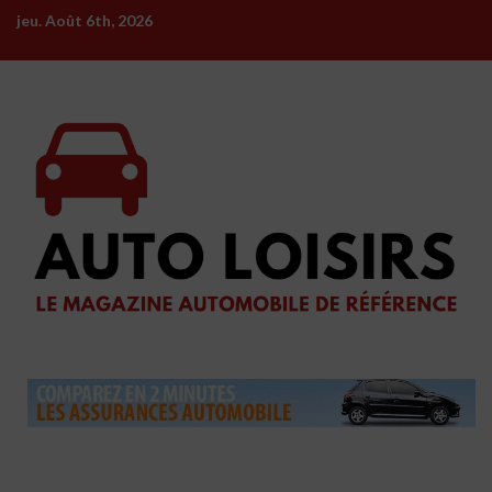
Skip
jeu. Août 6th, 2026
to
content