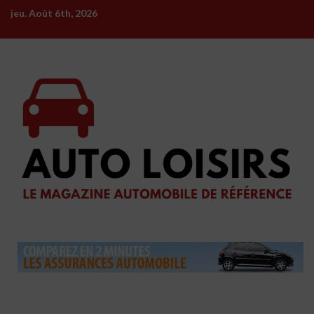
Skip
jeu. Août 6th, 2026
to
content