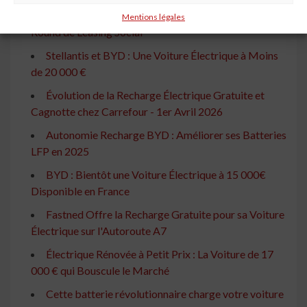
Voiture Électrique : Lecornu Annonce un Nouveau
Mentions légales
Round de Leasing Social
Stellantis et BYD : Une Voiture Électrique à Moins
de 20 000 €
Évolution de la Recharge Électrique Gratuite et
Cagnotte chez Carrefour - 1er Avril 2026
Autonomie Recharge BYD : Améliorer ses Batteries
LFP en 2025
BYD : Bientôt une Voiture Électrique à 15 000€
Disponible en France
Fastned Offre la Recharge Gratuite pour sa Voiture
Électrique sur l'Autoroute A7
Électrique Rénovée à Petit Prix : La Voiture de 17
000 € qui Bouscule le Marché
Cette batterie révolutionnaire charge votre voiture