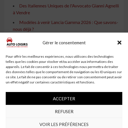
Des Italiennes Uniques de l'Avvocato Gianni Agnelli
à Vendre
Modèles à venir Lancia Gamma 2026 : Que savons-
nous déjà ?
La Production Automobile Italienne : Chute au
Gérer le consentement
Niveau des Années 50
La Voiture Icône de la Dolce Vita
Pour offrir les meilleures expériences, nous utilisons des technologies
telles que les cookies pour stocker et/ou accéder aux informations des
Stellantis : Une hausse en Italie, mais une seule
appareils. Le fait de consentir à ces technologies nous permettra de traiter
voiture domine la production
des données telles que le comportement de navigation ou les ID uniques sur
ce site. Le fait de ne pas consentir ou de retirer son consentement peut avoir
Kimera K39 : Un Hommage à la Lancia Beta
un effet négatif sur certaines caractéristiques et fonctions.
Montecarlo de Rallye
Pirelli P Zero : La Réédition Limitée pour la Lancia
ACCEPTER
Delta S4 Stradale
REFUSER
Ferrari Daytona SP3 : Une Exception Qui Redonne
Foi en Maranello
VOIR LES PRÉFÉRENCES