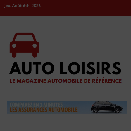
Skip
jeu. Août 6th, 2026
to
content