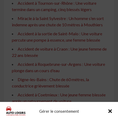
Accident à Tournon-sur-Rhône : Une voiture
termine dans un camping, cinq blessés légers
Miracle à la Saint Sylvestre : Un homme s'en sort
indemne après une chute de 10 mètres à Mouthiers
Accident à la sortie de Saint-Malo : Une voiture
percute une pompe à essence, une femme blessée
Accident de voiture à Craon : Une jeune femme de
22 ans blessée
Accident à Roquebrune-sur-Argens : Une voiture
plonge dans un cours d'eau
Digne-les-Bains : Chute de 60 mètres, la
conductrice grièvement blessée
Accident à Coetmieux : Une jeune femme blessée
après un retournement de voiture
Accident sur la RN 88 en Haute-Loire : Une
Gérer le consentement
octogénaire blessée