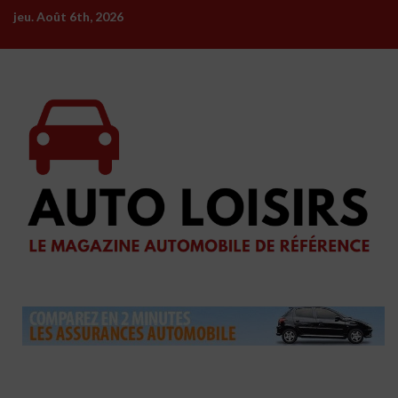
Skip
jeu. Août 6th, 2026
to
content