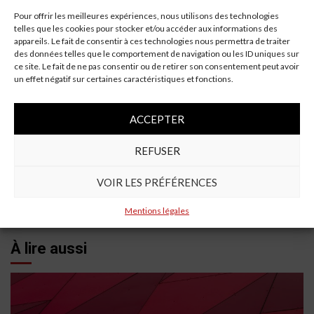
Pour offrir les meilleures expériences, nous utilisons des technologies
A Ploumagoar, la voiture finit sur le toit : Un
telles que les cookies pour stocker et/ou accéder aux informations des
accident spectaculaire
appareils. Le fait de consentir à ces technologies nous permettra de traiter
des données telles que le comportement de navigation ou les ID uniques sur
Accident à Sarzeau : Une voiture renverse deux
ce site. Le fait de ne pas consentir ou de retirer son consentement peut avoir
boulistes, un blessé grave
un effet négatif sur certaines caractéristiques et fonctions.
Continue
Previous:
ACCEPTER
Deux Piétons Blessés par une Voiture aux Sables
Reading
d’Olonne en Vendée
REFUSER
Next:
Une collision entre trois voitures à Rouillac : un blessé
VOIR LES PRÉFÉRENCES
grave
Mentions légales
À lire aussi