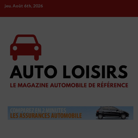
Skip
jeu. Août 6th, 2026
to
content