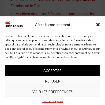
Termine sur le Toit
Accident de voiture à Fouesnant : une conductrice
transportée à l'hôpital
Gérer le consentement
Accident Tragique : Une Conductrice de 63 Ans
Retrouvée Morte Après une Sortie de Route
Pour offrir les meilleures expériences, nous utilisons des technologies
telles que les cookies pour stocker et/ou accéder aux informations des
Accident Spectaculaire dans le Tarn : Une Jeune
appareils. Le fait de consentir à ces technologies nous permettra de traiter
Femme Piégée dans sa Voiture
des données telles que le comportement de navigation ou les ID uniques sur
ce site. Le fait de ne pas consentir ou de retirer son consentement peut avoir
Accident Mortel : Un Homme Tué Après Avoir
un effet négatif sur certaines caractéristiques et fonctions.
Percuté un Platane
Accident Mortel à Ebersheim : Un Conducteur
ACCEPTER
Éjecté de Son Véhicule
REFUSER
Accident Mortel entre une Voiture et un Scooter en
Vendée
VOIR LES PRÉFÉRENCES
Continue
Previous:
Mentions légales