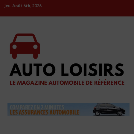
Skip
jeu. Août 6th, 2026
to
content