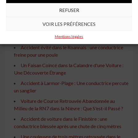
Environmental Protection
REFUSER
À lire aussi
VOIR LES PRÉFÉRENCES
Un Python Royal dans sa Voiture : Les Secours
Impuissants
Mentions légales
Accident évité dans le Roannais : une conductrice
freine pour une poule
Un Faisan Coincé dans la Calandre d'une Voiture :
Une Découverte Étrange
Accident à Larmor-Plage : Une conductrice percute
un sanglier
Voiture de Course Retrouvée Abandonnée au
Milieu de la RN7 dans la Nièvre : Que S'est-il Passé ?
Accident de voiture dans le Finistère : une
conductrice blessée après une chute de cinq mètres
Une couleuvre de trois mètres retrouvée dans le