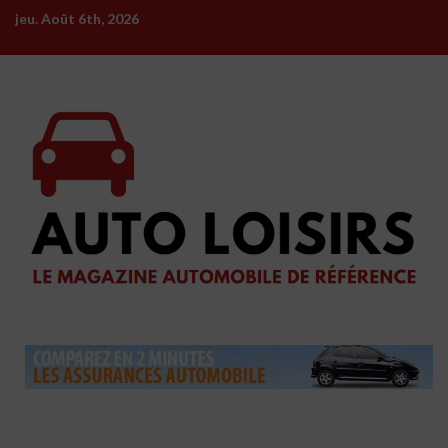
Skip
jeu. Août 6th, 2026
to
content