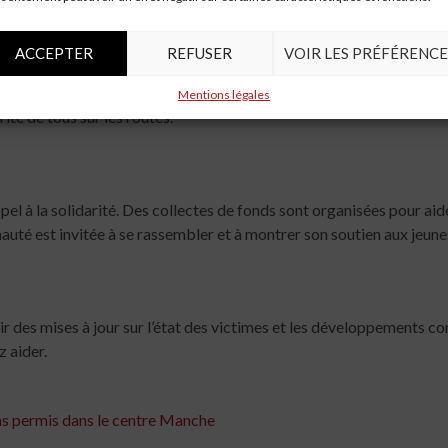
ACCEPTER
REFUSER
VOIR LES PRÉFÉRENCE
pèrent un rétablissement rapide, cet accident tragique rappelle à tou
erté aux jeunes conducteurs, doivent être utilisées avec prudence e
Mentions légales
té de tous sur les routes.
el à la solidarité. Des collectes de fonds sont organisées pour aide
uté est invitée à se rassembler et à montrer son soutien aux jeunes 
ir des mises à jour sur l’état des victimes et les développements c
 aider.
ns permis dans le centre Manche