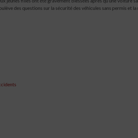
x jeunes filles ont été gravement blessées après qu’une voiture san
ve des questions sur la sécurité des véhicules sans permis et la 
ccidents