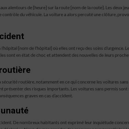
 aux alentours de [heure] sur la route [nom de la route]. Les deux jeu
e contrôle du véhicule. La voiture a alors percuté une clôture, pro
cident
hôpital [nom de l’hôpital] où elles ont reçu des soins d’urgence. L
lles sont en état de choc et attendent des nouvelles de leurs proche
routière
la sécurité routière, notamment en ce qui concerne les voitures sa
nt présenter des risques importants. Les voitures sans permis sont
 conséquences graves en cas d’accident.
munauté
ident. De nombreux habitants ont exprimé leur inquiétude concernant