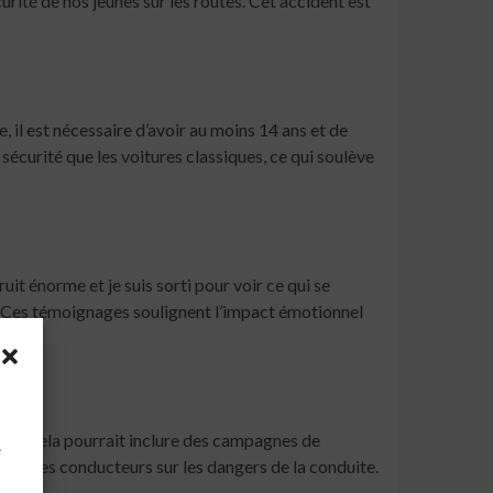
rité de nos jeunes sur les routes. Cet accident est
 il est nécessaire d’avoir au moins 14 ans et de
curité que les voitures classiques, ce qui soulève
it énorme et je suis sorti pour voir ce qui se
s. » Ces témoignages soulignent l’impact émotionnel
à
aires. Cela pourrait inclure des campagnes de
e
es jeunes conducteurs sur les dangers de la conduite.