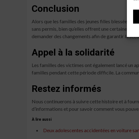
Conclusion
Alors que les familles des jeunes filles blessées es
sans permis, bien qu’elles offrent une certaine lib
demander des changements afin de garantir la sécuri
Appel à la solidarité
Les familles des victimes ont également lancé un app
familles pendant cette période difficile. La communa
Restez informés
Nous continuerons à suivre cette histoire et à fourn
d’informations et pour savoir comment vous pouvez
À lire aussi
Deux adolescentes accidentées en voiture sa