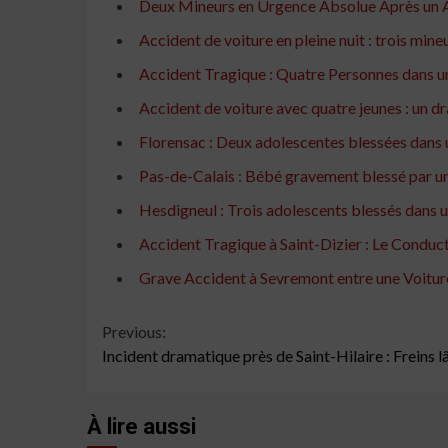
Deux Mineurs en Urgence Absolue Après un A
Accident de voiture en pleine nuit : trois mine
Accident Tragique : Quatre Personnes dans u
Accident de voiture avec quatre jeunes : un d
Florensac : Deux adolescentes blessées dans u
Pas-de-Calais : Bébé gravement blessé par un
Hesdigneul : Trois adolescents blessés dans u
Accident Tragique à Saint-Dizier : Le Conduc
Grave Accident à Sevremont entre une Voiture
Continue
Previous:
Incident dramatique près de Saint-Hilaire : Freins l
Reading
À lire aussi