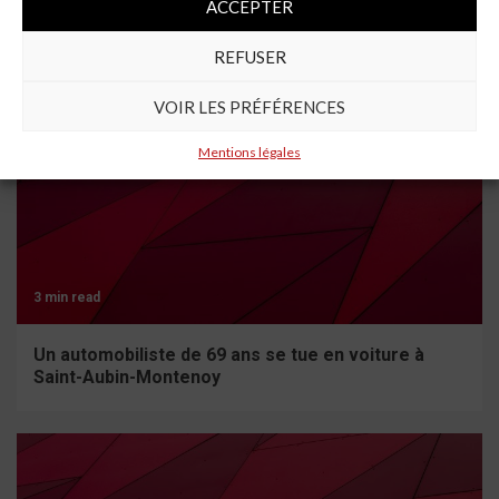
ACCEPTER
À lire aussi
REFUSER
VOIR LES PRÉFÉRENCES
Mentions légales
3 min read
Un automobiliste de 69 ans se tue en voiture à
Saint-Aubin-Montenoy