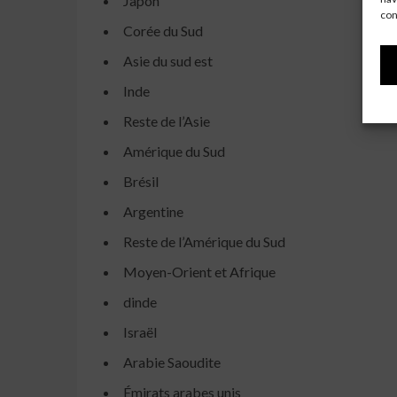
Japon
con
Corée du Sud
Asie du sud est
Inde
Reste de l’Asie
Amérique du Sud
Brésil
Argentine
Reste de l’Amérique du Sud
Moyen-Orient et Afrique
dinde
Israël
Arabie Saoudite
Émirats arabes unis