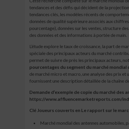
Cette recherche complète sur le marché mondial de
tendances et des défis qui décident de la projection
tendances clés, les modèles récents de comportement
données de qualité supérieure associés aux chiffres 
pourcentage), données sur les ventes, structure des
des données et des informations à portée de main.
L’étude explore le taux de croissance, la part de m
spéciale des principaux acteurs du marché contribu
permet de suivre de près les principaux acteurs, 
pourcentages du segment du marché mondial d
de marché micro et macro, une analyse des prix et u
fournissent une description détaillée de la chaîne d
Demande d’exemple de copie du marché des ant
https://www.affluencemarketreports.com/ind
Clé
Joueurs couverts en
Le rapport sur le mar
Marché mondial des antennes automobiles, pa