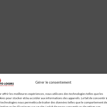
Gérer le consentement
r offrir les meilleures expériences, nous utilisons des technologies telles que les
kies pour stocker et/ou accéder aux informations des appareils. Le fait de consentir 
 technologies nous permettra de traiter des données telles que le comportement d
igation ou les ID uniques sur ce site. Le fait de ne pas consentir ou de retirer son