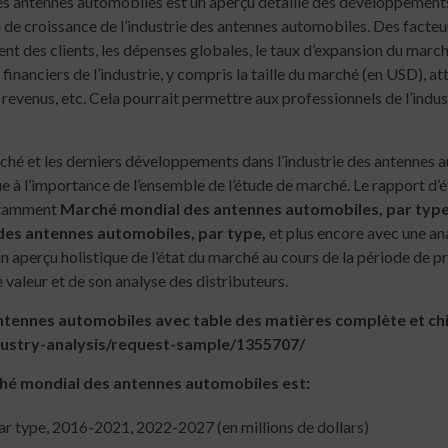
s antennes automobiles est un aperçu détaillé des développements
 de croissance de l’industrie des antennes automobiles. Des facteurs 
 des clients, les dépenses globales, le taux d’expansion du marché
financiers de l’industrie, y compris la taille du marché (en USD), at
 revenus, etc. Cela pourrait permettre aux professionnels de l’indu
arché et les derniers développements dans l’industrie des antennes 
e à l’importance de l’ensemble de l’étude de marché. Le rapport d
notamment
Marché mondial des antennes automobiles, par type, 
es antennes automobiles, par type,
et plus encore avec une an
n aperçu holistique de l’état du marché au cours de la période de 
e valeur et de son analyse des distributeurs.
ennes automobiles avec table des matières complète et chi
ustry-analysis/request-sample/1355707/
ché mondial des antennes automobiles est:
r type, 2016-2021, 2022-2027 (en millions de dollars)