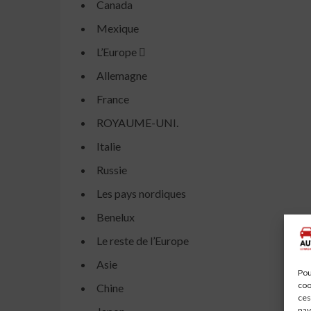
Canada
Mexique
L’Europe 
Allemagne
France
ROYAUME-UNI.
Italie
Russie
Les pays nordiques
Benelux
Le reste de l’Europe
Asie
Pou
coo
Chine
ces
nav