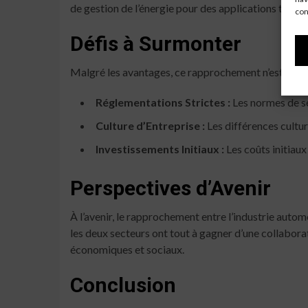
de gestion de l’énergie pour des applications tant ci
con
Défis à Surmonter
Malgré les avantages, ce rapprochement n’est pas s
Réglementations Strictes :
Les normes de sé
Culture d’Entreprise :
Les différences cultur
Investissements Initiaux :
Les coûts initiau
Perspectives d’Avenir
À l’avenir, le rapprochement entre l’industrie autom
les deux secteurs ont tout à gagner d’une collabor
économiques et sociaux.
Conclusion