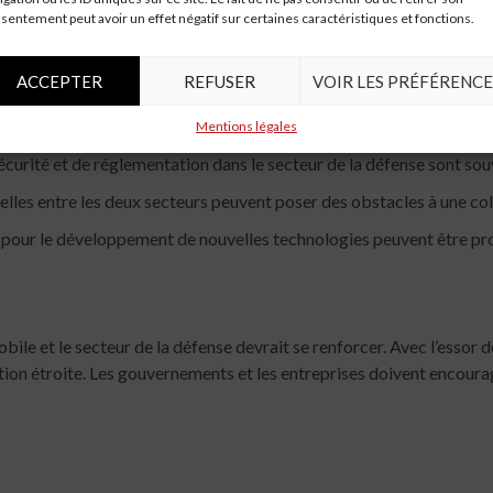
viles que militaires.
sentement peut avoir un effet négatif sur certaines caractéristiques et fonctions.
ACCEPTER
REFUSER
VOIR LES PRÉFÉRENCE
ans défis :
Mentions légales
curité et de réglementation dans le secteur de la défense sont souv
elles entre les deux secteurs peuvent poser des obstacles à une col
x pour le développement de nouvelles technologies peuvent être pro
obile et le secteur de la défense devrait se renforcer. Avec l’esso
ation étroite. Les gouvernements et les entreprises doivent encour