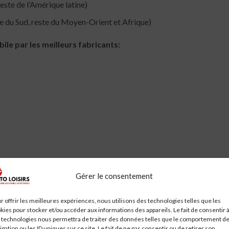
este de l’Amérique latine)
e du Sud, reste du Moyen-Orient et Afrique)
le par les meilleurs fabricants:
Gérer le consentement
r offrir les meilleures expériences, nous utilisons des technologies telles que les
kies pour stocker et/ou accéder aux informations des appareils. Le fait de consentir 
 technologies nous permettra de traiter des données telles que le comportement d
market_insight/Insight/request-sample/3481o
igation ou les ID uniques sur ce site. Le fait de ne pas consentir ou de retirer son