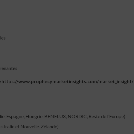
les
prenantes
t @ https://www.prophecymarketinsights.com/market_insight
alie, Espagne, Hongrie, BENELUX, NORDIC, Reste de l’Europe)
ustralie et Nouvelle-Zélande)