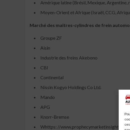
Amérique latine (Brésil, Mexique, Argentine, r
Moyen-Orient et Afrique (Israël, CCG, Afriqu
Marché des maîtres-cylindres de frein automobi
Groupe ZF
Aisin
Industrie des freins Akebono
CBI
Continental
Nissin Kogyo Holdings Co Ltd.
Mando
APG
Pou
Knorr-Bremse
coo
ces
Whttps: //www.prophecymarketinsights.com/
nav