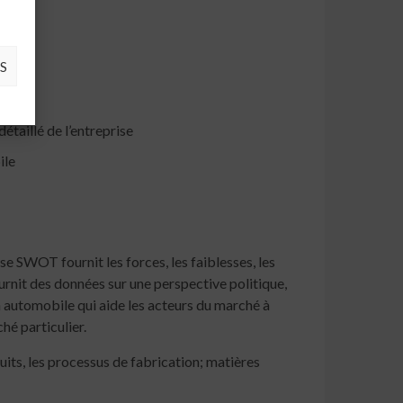
S
étaillé de l’entreprise
ile
e SWOT fournit les forces, les faiblesses, les
ournit des données sur une perspective politique,
 automobile qui aide les acteurs du marché à
hé particulier.
duits, les processus de fabrication; matières