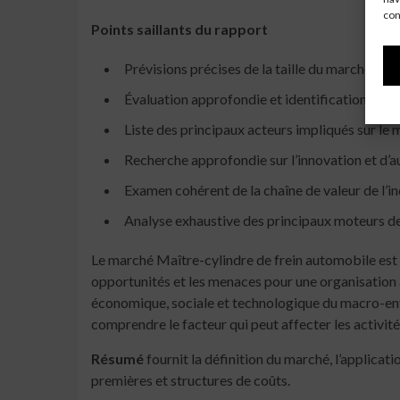
con
Points saillants du rapport
Prévisions précises de la taille du marché e
Évaluation approfondie et identification des o
Liste des principaux acteurs impliqués sur le m
Recherche approfondie sur l’innovation et d’
Examen cohérent de la chaîne de valeur de l’i
Analyse exhaustive des principaux moteurs de 
Le marché Maître-cylindre de frein automobile est 
opportunités et les menaces pour une organisation af
économique, sociale et technologique du macro-env
comprendre le facteur qui peut affecter les activit
Résumé
fournit la définition du marché, l’applicati
premières et structures de coûts.