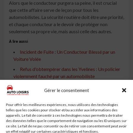
Alors que le conducteur purgera sa peine, il est crucial
que cette affaire serve de leçon pour tous les
automobilistes. La sécurité routière doit être une priorité,
et chaque conducteur a le devoir de protéger non
seulement sa propre vie, mais aussi celle des autres.
À lire aussi
Incident de Fuite : Un Conducteur Blessé par un
Voiture Volée
Refus d'obtempérer dans les Yvelines : Un policier
violemment fauché par un automobiliste
Course Poursuite à Digne : Un Jeune Automobiliste
Gérer le consentement
Condamné à 30 Mois de Prison
Essonne : Un individu percute un policier après un
Pour offrir les meilleures expériences, nous utilisons des technologies
telles que les cookies pour stocker et/ou accéder aux informations des
refus d'obtempérer au volant d'une voiture volée
appareils. Le fait de consentir à ces technologies nous permettra de traiter
Incident à Montpellier : Un Conducteur Refuse
des données telles que le comportement de navigation ou les ID uniques sur
ce site. Le fait de ne pas consentir ou de retirer son consentement peut avoir
d'Obtempérer et Tente de Percuter la Voiture des
un effet négatif sur certaines caractéristiques et fonctions.