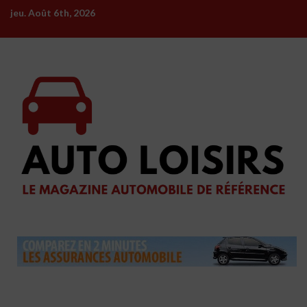
Skip
jeu. Août 6th, 2026
to
content