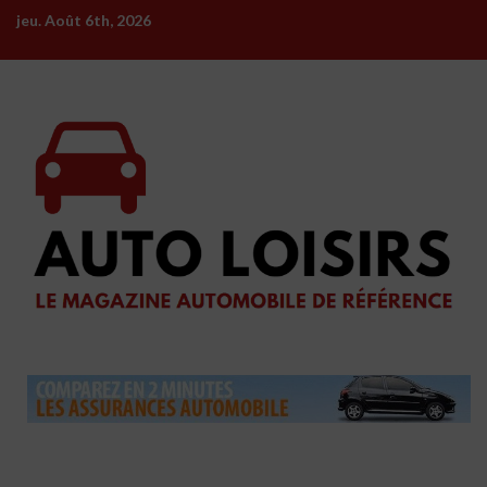
Skip
jeu. Août 6th, 2026
to
content