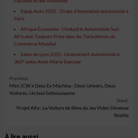
Passions et des Mobilités
Equip Auto 2025 : 50 ans d'innovation automobile à
Paris
Afrique Économie : L'Industrie Automobile Sud-
Africaine Toujours Prise dans les Turbulences du
Commerce Mondial
Salon de Lyon 2025 : L'événement Automobile à
360° selon Anne-Marie Baezner
Continue
Previous:
Mini JCW x Deus Ex Machina : Deux Univers, Deux
Reading
Voitures, Un Seul Enthousiasme
Next:
Projet Alfa : La Voiture de Rêve du Jeu Vidéo Devenue
Réalité
À lire aussi