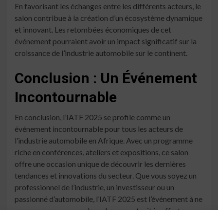
En favorisant les échanges entre les différents acteurs, le
salon contribue à la création d’un écosystème dynamique
et innovant. Les retombées économiques de cet
événement pourraient avoir un impact significatif sur la
croissance de l’industrie automobile sur le continent.
Conclusion : Un Événement
Incontournable
En conclusion, l’IATF 2025 se profile comme un
événement incontournable pour tous les acteurs de
l’industrie automobile en Afrique. Avec un programme
riche en conférences, ateliers et expositions, ce salon
offre une occasion unique de découvrir les dernières
tendances et innovations du secteur. Que vous soyez un
professionnel de l’industrie, un investisseur ou un
passionné d’automobile, l’IATF 2025 est l’événement à ne
pas manquer pour explorer les opportunités offertes par