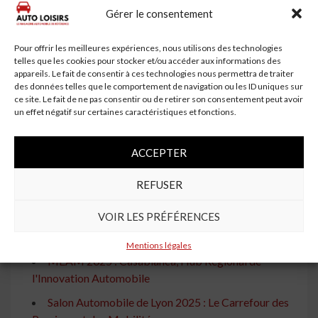
le marché automobile africain.
Gérer le consentement
À lire aussi
Pour offrir les meilleures expériences, nous utilisons des technologies
IATF 2025 : Salon Automobile à Alger du 5 au 7
telles que les cookies pour stocker et/ou accéder aux informations des
septembre
appareils. Le fait de consentir à ces technologies nous permettra de traiter
des données telles que le comportement de navigation ou les ID uniques sur
Salon de l'Automobile d'Abidjan : Adeline, la
ce site. Le fait de ne pas consentir ou de retirer son consentement peut avoir
un effet négatif sur certaines caractéristiques et fonctions.
Meilleure Main en Fer
Equip Auto Algeria 2025 : L'Industrie Automobile
ACCEPTER
Tient Salon
Forte hausse du bénéfice de CFAO Mobility en
REFUSER
Côte d'Ivoire au premier trimestre 2025
VOIR LES PRÉFÉRENCES
Droits de Douane Américains : L'Afrique du Sud
Négocie pour Protéger son Industrie Automobile
Mentions légales
MEAM 2025 : Casablanca, Hub Régional de
l'Innovation Automobile
Salon Automobile de Lyon 2025 : Le Carrefour des