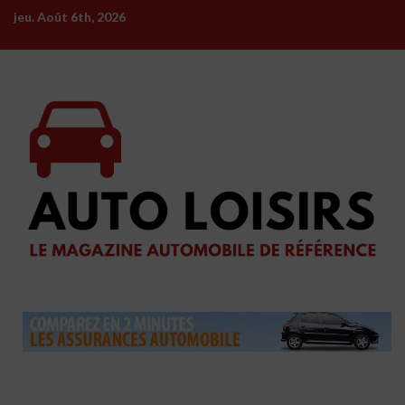
Skip
jeu. Août 6th, 2026
to
content