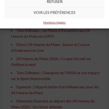
REFUSER
À lire aussi
VOIR LES PRÉFÉRENCES
24 Heures du Mans 2026 : Suivez l'Actualité en
Direct
Mentions légales
Tom Dillmann : Un Pilote d'Exception aux 24
Heures du Mans en LMP2
Direct 24 Heures du Mans : Suivez la Course
d'Endurance en Live
24 Heures du Mans 2026 : Ce que l'on sait sur
l'édition à venir
Tom Dillmann : Champion de l'IMSA et son Impact
sur le Sport Automobile
Squeezie : L'Appréciation d'un Influenceur pour les
24 Heures du Mans
Sébastien Bourdais au départ des 24 Heures du
Mans 2025 : Un retour attendu