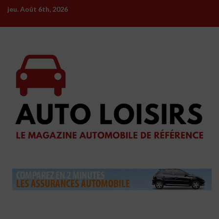
Skip
jeu. Août 6th, 2026
to
content