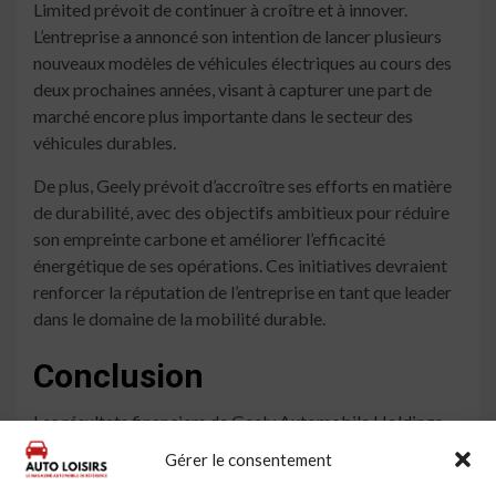
Limited prévoit de continuer à croître et à innover.
L’entreprise a annoncé son intention de lancer plusieurs
nouveaux modèles de véhicules électriques au cours des
deux prochaines années, visant à capturer une part de
marché encore plus importante dans le secteur des
véhicules durables.
De plus, Geely prévoit d’accroître ses efforts en matière
de durabilité, avec des objectifs ambitieux pour réduire
son empreinte carbone et améliorer l’efficacité
énergétique de ses opérations. Ces initiatives devraient
renforcer la réputation de l’entreprise en tant que leader
dans le domaine de la mobilité durable.
Conclusion
Les résultats financiers de Geely Automobile Holdings
Limited pour l’exercice clos le 31 décembre 2025
Gérer le consentement
témoignent de la résilience et de l’innovation de