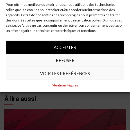
l’entreprise dans un environnement économique difficile.
Pour offrir les meilleures expériences, nous utilisons des technologies
Avec une stratégie axée sur l’innovation, la durabilité et
telles que les cookies pour stocker et/ou accéder aux informations des
l’expansion internationale, Geely est bien positionnée
appareils. Le fait de consentir à ces technologies nous permettra de traiter
des données telles que le comportement de navigation ou les ID uniques sur
pour relever les défis futurs et saisir les opportunités de
ce site. Le fait de ne pas consentir ou de retirer son consentement peut avoir
croissance sur le marché mondial de l’automobile.
un effet négatif sur certaines caractéristiques et fonctions.
Continue
Previous:
ACCEPTER
Un Prisonnier Avoue Avoir Loué Une Voiture Pour Faire
Reading
Un Go Fast
REFUSER
Next:
Incident Tragique : Un Ancien Champion du Monde de
VOIR LES PRÉFÉRENCES
Cyclisme Impliqué
Mentions légales
À lire aussi