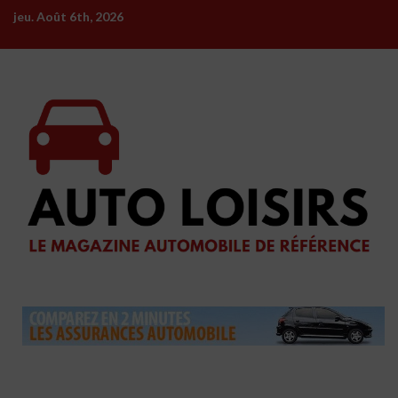
Skip
jeu. Août 6th, 2026
to
content