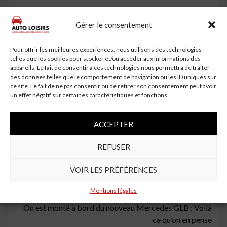
La Renault 17 renait de ses cendres sous la forme
Gérer le consentement
d'un coupé électrique
Renault 5 Électrique : La Révolution Automobile de
Pour offrir les meilleures expériences, nous utilisons des technologies
2025
telles que les cookies pour stocker et/ou accéder aux informations des
appareils. Le fait de consentir à ces technologies nous permettra de traiter
Renault 4 Électrique : Le Filon du Rétro
des données telles que le comportement de navigation ou les ID uniques sur
ce site. Le fait de ne pas consentir ou de retirer son consentement peut avoir
Le Tesla Model Y double la Renault 5 électrique :
un effet négatif sur certaines caractéristiques et fonctions.
Une première depuis un an
Réorganisation du Capital de Flexis : Renault
ACCEPTER
Sécurise Sandouville
REFUSER
Continue
Previous:
VOIR LES PRÉFÉRENCES
Fin du thermique en 2035 : Le paquet européen annoncé
Reading
le 16 décembre
Mentions légales
Next:
On est monté à bord du nouveau Mercedes GLB : Voilà
ce qu’on en pense