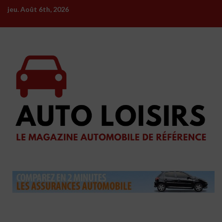
Skip
jeu. Août 6th, 2026
to
content