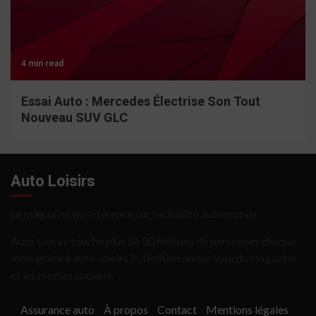
4 min read
Essai Auto : Mercedes Électrise Son Tout
Nouveau SUV GLC
Auto Loisirs
Le magazine de référence sur l’actualité automobile.
Auto Loisirs touche plus de 30 millions de personnes chaque
mois grâce à auto-loisirs.fr, l’édition numérique du magazine,
et les médias sociaux.
Assurance auto
À propos
Contact
Mentions légales