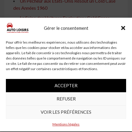
Un Pêcheur aux États-Unis Résout un Cold Case
des Années 1960
La Seine des Voitures Englouties : Cold Cases
Résolus
Gérer le consentement
Roquebrun : Une voiture retrouvée au fond d'un
fleuve, emportée par les crues
Pour offrir les meilleures expériences, nous utilisons des technologies
telles que les cookies pour stocker et/ou accéder aux informations des
Un Pêcheur Retrouve une Voiture Engloutie et
appareils. Le fait de consentir à ces technologies nous permettra de traiter
des données telles que le comportement de navigation ou les ID uniques sur
Élucide un Mystère Vieux de 60 Ans
ce site. Le fait de ne pas consentir ou de retirer son consentement peut avoir
Une Voiture Repêchée dans la Sarthe Révèle une
un effet négatif sur certaines caractéristiques et fonctions.
Affaire Vieille de Plus de 20 Ans
ACCEPTER
États-Unis : Comment la découverte d'une voiture
dans une rivière pourrait aider à résoudre une
REFUSER
disparition
La Renault 18 retrouvée dans un étang breton : une
VOIR LES PRÉFÉRENCES
disparition mystérieuse de 30 ans
Mentions légales