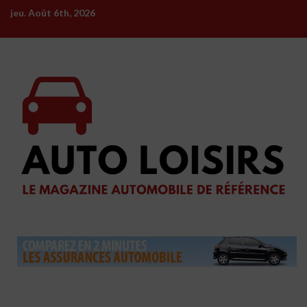
Skip
jeu. Août 6th, 2026
to
content