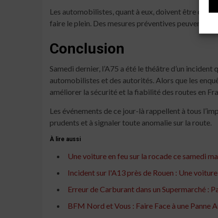
Les automobilistes, quant à eux, doivent être conscie
faire le plein. Des mesures préventives peuvent aider 
Conclusion
Samedi dernier, l’A75 a été le théâtre d’un incident 
automobilistes et des autorités. Alors que les enquê
améliorer la sécurité et la fiabilité des routes en Fr
Les événements de ce jour-là rappellent à tous l’imp
prudents et à signaler toute anomalie sur la route.
À lire aussi
Une voiture en feu sur la rocade ce samedi ma
Incident sur l'A13 près de Rouen : Une voitur
Erreur de Carburant dans un Supermarché : P
BFM Nord et Vous : Faire Face à une Panne A