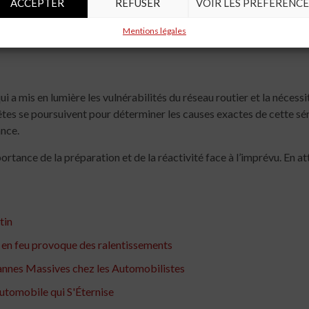
ACCEPTER
REFUSER
VOIR LES PRÉFÉRENCE
nts de l’importance de l’entretien régulier de leur véhicule et de la
Mentions légales
à éviter des situations similaires à l’avenir.
qui a mis en lumière les vulnérabilités du réseau routier et la nécess
tes se poursuivent pour déterminer les causes exactes de cette série
ance.
ortance de la préparation et de la réactivité face à l’imprévu. En at
tin
e en feu provoque des ralentissements
annes Massives chez les Automobilistes
utomobile qui S'Éternise