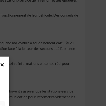
es stations-service de la région, et des enquêtes
e fonctionnement de leur véhicule. Des conseils de
 quand ma voiture a soudainement calé. J’ai vu
ation face à la lenteur des secours et à l’absence
nt besoin d’informations en temps réel pour
à
e
rités doivent s’assurer que les stations-service
s de communication pour informer rapidement les